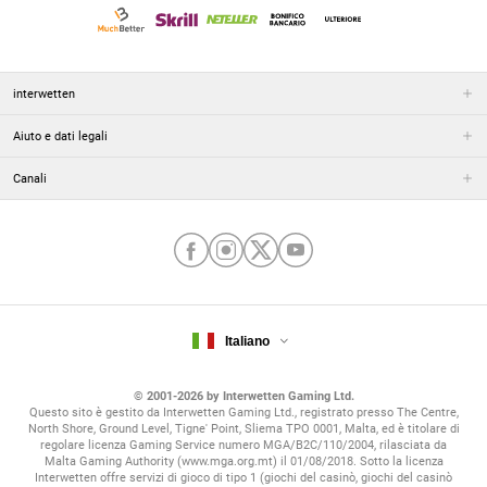
interwetten
Aiuto e dati legali
Canali
Italiano
© 2001-2026 by Interwetten Gaming Ltd.
Questo sito è gestito da Interwetten Gaming Ltd., registrato presso The Centre,
North Shore, Ground Level, Tigne' Point, Sliema TPO 0001, Malta, ed è titolare di
regolare licenza Gaming Service numero MGA/B2C/110/2004, rilasciata da
Malta Gaming Authority (www.mga.org.mt) il 01/08/2018. Sotto la licenza
Interwetten offre servizi di gioco di tipo 1 (giochi del casinò, giochi del casinò