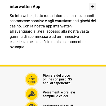
interwetten App
Su interwetten, tutto ruota intorno alle emozionanti
scommesse sportive e agli entusiasmanti giochi del
casinò. Con la nostra app interwetten
all'avanguardia, avrai accesso alla nostra vasta
gamma di scommesse e ad un'immersiva
esperienza nel casinò, in qualsiasi momento e
ovunque.
Pioniere del gioco
online con più di 35
anni di esperienza
Versamenti e prelievi
semplici e veloci