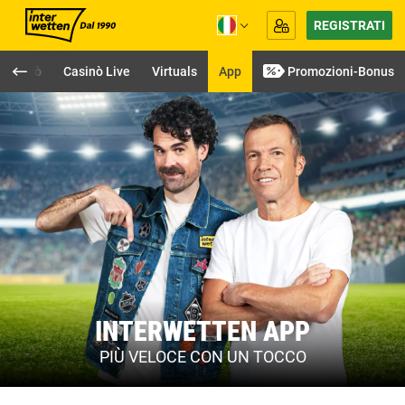
REGISTRATI
Casinò
Casinò Live
Virtuals
App
Promozioni-Bonus
INTERWETTEN APP
PIÙ VELOCE CON UN TOCCO