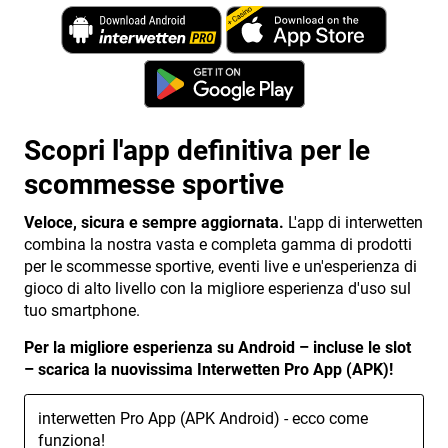
Scopri l'app definitiva per le
scommesse sportive
Veloce, sicura e sempre aggiornata.
L'app di interwetten
combina la nostra vasta e completa gamma di prodotti
per le scommesse sportive, eventi live e un'esperienza di
gioco di alto livello con la migliore esperienza d'uso sul
tuo smartphone.
Per la migliore esperienza su Android – incluse le slot
– scarica la nuovissima Interwetten Pro App (APK)!
interwetten Pro App (APK Android) - ecco come
funziona!