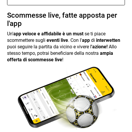
Scommesse live, fatte apposta per
l'app
Un'
app veloce e affidabile è un must
se ti piace
scommettere sugli
eventi live
. Con l'
app
di
interwetten
puoi seguire la partita da vicino e vivere l
'azione!
Allo
stesso tempo, potrai beneficiare della nostra
ampia
offerta di scommesse live
!