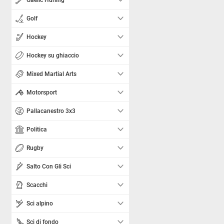
Gaelic Hurling
Golf
Hockey
Hockey su ghiaccio
Mixed Martial Arts
Motorsport
Pallacanestro 3x3
Politica
Rugby
Salto Con Gli Sci
Scacchi
Sci alpino
Sci di fondo