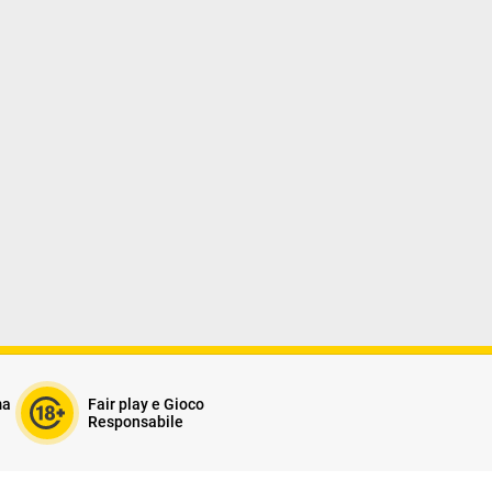
ma
Fair play e Gioco
Responsabile