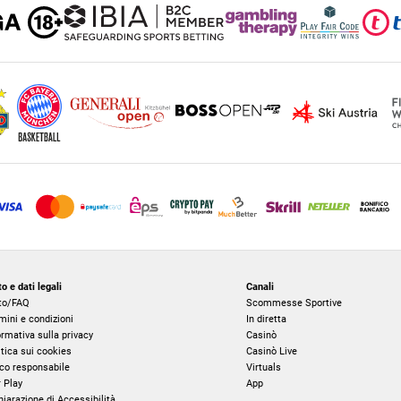
o e dati legali
Canali
to/FAQ
Scommesse Sportive
mini e condizioni
In diretta
ormativa sulla privacy
Casinò
itica sui cookies
Casinò Live
co responsabile
Virtuals
r Play
App
hiarazione di Accessibilità