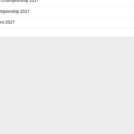
n Championship 2027
mpionship 2027
rs 2027