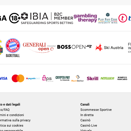
o e dati legali
Canali
to/FAQ
Scommesse Sportive
mini e condizioni
In diretta
ormativa sulla privacy
Casinò
itica sui cookies
Casinò Live
co responsabile
Virtuals