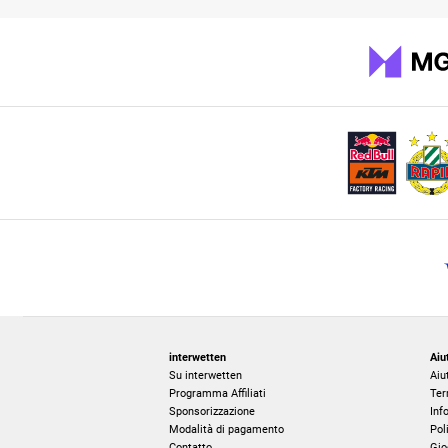
interwetten
Aiut
Su interwetten
Aiu
Programma Affiliati
Ter
Sponsorizzazione
Inf
Modalità di pagamento
Pol
Contatto
Gio