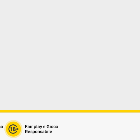
ma
Fair play e Gioco
Responsabile