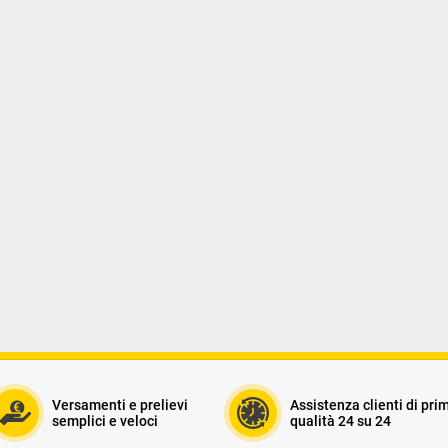
Versamenti e prelievi
Assistenza clienti di pri
semplici e veloci
qualità 24 su 24