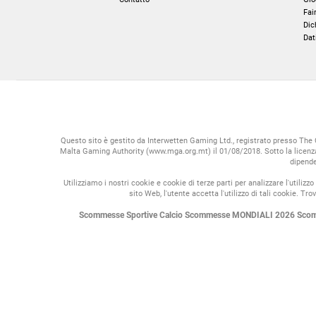
Fai
Dic
Dat
Questo sito è gestito da Interwetten Gaming Ltd., registrato presso The
Malta Gaming Authority (www.mga.org.mt) il 01/08/2018. Sotto la licenza In
dipende
Utilizziamo i nostri cookie e cookie di terze parti per analizzare l'utilizzo
sito Web, l'utente accetta l'utilizzo di tali cookie. T
Scommesse Sportive
Calcio
Scommesse MONDIALI 2026
Scom