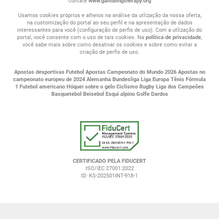
contate
www.gamblingtherapy.org
Usamos cookies próprios e alheios na análise da utlização da nossa oferta,
na customização do portal ao seu perfil e na apresentação de dados
interessantes para você (configuração de perfis de uso). Com a utlização do
portal, você consente com o uso de tais cookies. Na
política de privacidade
,
você sabe mais sobre como desativar os cookies e sobre como evitar a
criação de perfis de uso.
Apostas desportivas
Futebol
Apostas Campeonato do Mundo 2026
Apostas no
campeonato europeu de 2024
Alemanha Bundesliga
Liga Europa
Tênis
Fórmula
1
Futebol americano
Hóquei sobre o gelo
Ciclismo
Rugby
Liga dos Campeões
Basquetebol
Beisebol
Esqui alpino
Golfe
Dardos
CERTIFICADO PELA FIDUCERT
ISO/IEC 27001:2022
ID: KS-202501INT-918-1