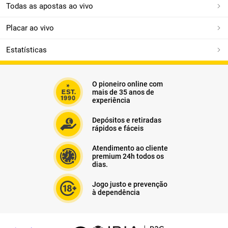
Todas as apostas ao vivo
Placar ao vivo
Estatísticas
O pioneiro online com
mais de 35 anos de
experiência
Depósitos e retiradas
rápidos e fáceis
Atendimento ao cliente
premium 24h todos os
dias.
Jogo justo e prevenção
à dependência