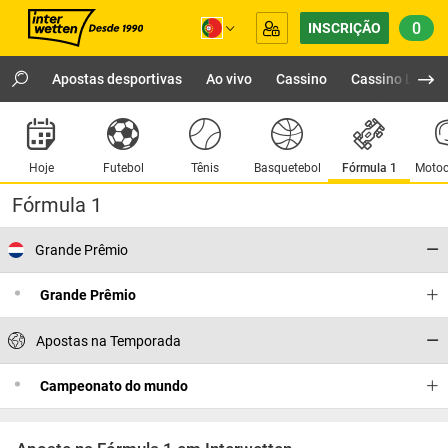
0
INSCRIÇÃO
Apostas desportivas
Ao vivo
Cassino
Cassino Live
Hoje
Futebol
Tênis
Basquetebol
Fórmula 1
Motoc
Fórmula 1
Grande Prêmio
Grande Prêmio
Apostas na Temporada
Campeonato do mundo