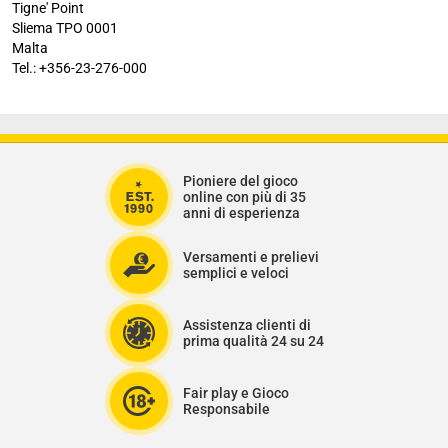
Tigne' Point
Sliema TPO 0001
Malta
Tel.: +356-23-276-000
Pioniere del gioco
online con più di 35
anni di esperienza
Versamenti e prelievi
semplici e veloci
Assistenza clienti di
prima qualità 24 su 24
Fair play e Gioco
Responsabile