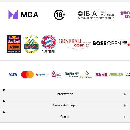
interwetten
Aiuto e dati legali
Canali