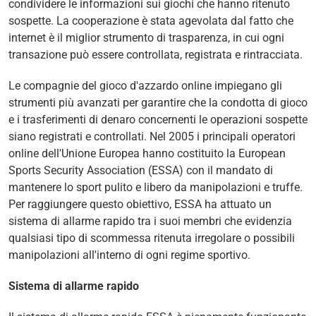
condividere le informazioni sui giochi che hanno ritenuto
sospette. La cooperazione è stata agevolata dal fatto che
internet è il miglior strumento di trasparenza, in cui ogni
transazione può essere controllata, registrata e rintracciata.
Le compagnie del gioco d'azzardo online impiegano gli
strumenti più avanzati per garantire che la condotta di gioco
e i trasferimenti di denaro concernenti le operazioni sospette
siano registrati e controllati. Nel 2005 i principali operatori
online dell'Unione Europea hanno costituito la European
Sports Security Association (ESSA) con il mandato di
mantenere lo sport pulito e libero da manipolazioni e truffe.
Per raggiungere questo obiettivo, ESSA ha attuato un
sistema di allarme rapido tra i suoi membri che evidenzia
qualsiasi tipo di scommessa ritenuta irregolare o possibili
manipolazioni all'interno di ogni regime sportivo.
Sistema di allarme rapido