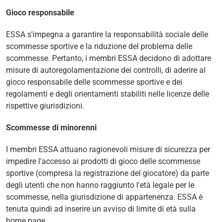
Gioco responsabile
ESSA s'impegna a garantire la responsabilità sociale delle
scommesse sportive e la riduzione del problema delle
scommesse. Pertanto, i membri ESSA decidono di adottare
misure di autoregolamentazione dei controlli, di aderire al
gioco responsabile delle scommesse sportive e dei
regolamenti e degli orientamenti stabiliti nelle licenze delle
rispettive giurisdizioni.
Scommesse di minorenni
I membri ESSA attuano ragionevoli misure di sicurezza per
impedire l'accesso ai prodotti di gioco delle scommesse
sportive (compresa la registrazione del giocatore) da parte
degli utenti che non hanno raggiunto l'età legale per le
scommesse, nella giurisdizione di appartenenza. ESSA è
tenuta quindi ad inserire un avviso di limite di età sulla
home page.