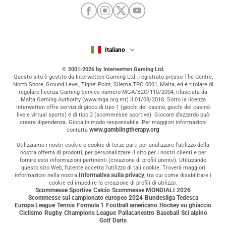
Italiano
© 2001-2026 by Interwetten Gaming Ltd.
Questo sito è gestito da Interwetten Gaming Ltd., registrato presso The Centre,
North Shore, Ground Level, Tigne' Point, Sliema TPO 0001, Malta, ed è titolare di
regolare licenza Gaming Service numero MGA/B2C/110/2004, rilasciata da
Malta Gaming Authority (www.mga.org.mt) il 01/08/2018. Sotto la licenza
Interwetten offre servizi di gioco di tipo 1 (giochi del casinò, giochi del casinò
live e virtual sports) e di tipo 2 (scommesse sportive). Giocare d’azzardo può
creare dipendenza. Gioca in modo responsabile. Per maggiori informazioni
www.gamblingtherapy.org
contatta
Utilizziamo i nostri cookie e cookie di terze parti per analizzare l'utilizzo della
nostra offerta di prodotti, per personalizzare il sito per i nostri clienti e per
fornire essi informazioni pertinenti (creazione di profili utente). Utilizzando
questo sito Web, l'utente accetta l'utilizzo di tali cookie. Troverà maggiori
Informativa sulla privacy
informazioni nella nostra
, tra cui come disabilitare i
cookie ed impedire la creazione di profili di utilizzo.
Scommesse Sportive
Calcio
Scommesse MONDIALI 2026
Scommesse sul campionato europeo 2024
Bundesliga Tedesca
Europa League
Tennis
Formula 1
Football americano
Hockey su ghiaccio
Ciclismo
Rugby
Champions League
Pallacanestro
Baseball
Sci alpino
Golf
Darts