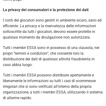
La privacy dei consumatori e la protezione dei dati
I conti dei giocatori sono gestiti in ambiente sicuro, sano ed
efficiente. La privacy e la riservatezza delle informazioni
sottoscritte da tutti i giocatori, devono essere protette in
qualsiasi momento da divulgazione non autorizzata.
Tutti i membri ESSA sono in possesso di una clausola, nei
propri "termini e condizioni", che consente loro la
distribuzione dei dati di qualsiasi attività fraudolenta in
caso abbia luogo.
Tutti i membri ESSA possono distribuire apertamente e
liberamente le informazioni su tutti i casi di scommesse
irregolari che si sono verificati all'interno della propria
organizzazione, a tutti i membri ESSA, utilizzando il sistema
di allarme rapido.