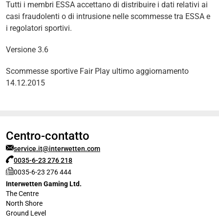
Tutti i membri ESSA accettano di distribuire i dati relativi ai
casi fraudolenti o di intrusione nelle scommesse tra ESSA e
i regolatori sportivi.
Versione 3.6
Scommesse sportive Fair Play ultimo aggiornamento
14.12.2015
Centro-contatto
service.it@interwetten.com
0035-6-23 276 218
0035-6-23 276 444
Interwetten Gaming Ltd.
The Centre
North Shore
Ground Level