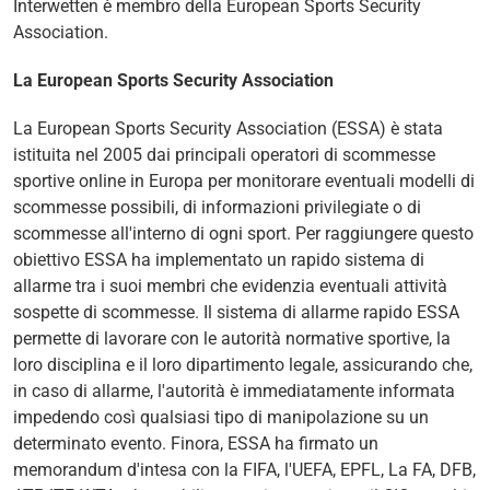
Interwetten è membro della European Sports Security
Association.
La European Sports Security Association
La European Sports Security Association (ESSA) è stata
istituita nel 2005 dai principali operatori di scommesse
sportive online in Europa per monitorare eventuali modelli di
scommesse possibili, di informazioni privilegiate o di
scommesse all'interno di ogni sport. Per raggiungere questo
obiettivo ESSA ha implementato un rapido sistema di
allarme tra i suoi membri che evidenzia eventuali attività
sospette di scommesse. Il sistema di allarme rapido ESSA
permette di lavorare con le autorità normative sportive, la
loro disciplina e il loro dipartimento legale, assicurando che,
in caso di allarme, l'autorità è immediatamente informata
impedendo così qualsiasi tipo di manipolazione su un
determinato evento. Finora, ESSA ha firmato un
memorandum d'intesa con la FIFA, l'UEFA, EPFL, La FA, DFB,