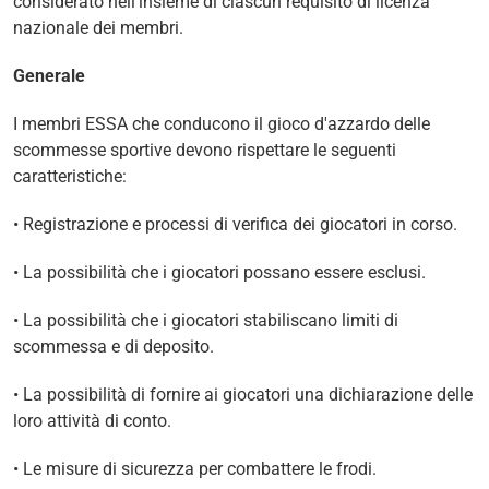
considerato nell'insieme di ciascun requisito di licenza
nazionale dei membri.
Generale
I membri ESSA che conducono il gioco d'azzardo delle
scommesse sportive devono rispettare le seguenti
caratteristiche:
• Registrazione e processi di verifica dei giocatori in corso.
• La possibilità che i giocatori possano essere esclusi.
• La possibilità che i giocatori stabiliscano limiti di
scommessa e di deposito.
• La possibilità di fornire ai giocatori una dichiarazione delle
loro attività di conto.
• Le misure di sicurezza per combattere le frodi.