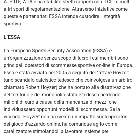
ATP, ITF, WTA e ha stabilito stretti rapporti con il CIO e molti
altri sport di regolamentazione. Attraverso iniziative come
queste e partenariati ESSA intende custodire l'integrità
sportiva.
L´ESSA
La European Sports Security Association (ESSA) è
un'organizzazione senza scopo di lucro i cui membri sono i
principali operatori di scommesse sportive on-line in Europa.
Essa è stata avviata nel 2005 a seguito del "affare Hoyzer"
(uno scandalo calcistico tedesco che coinvolgeva un arbitro
chiamato Robert Hoyzer) che ha portato alla disattivazione
del territorio e del monopolio statale tedesco perdendo
milioni di euro a causa della mancanza di mezzi che
individuassero opportuni modelli di scommessa. Se la
vicenda "Hoyzer" non ha creato un impatto sugli operatori
del gioco d'azzardo online, ha comunque agito come
catalizzatore stimolandoli a lavorare insieme per