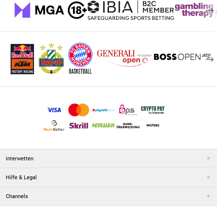
interwetten
Hilfe & Legal
Channels