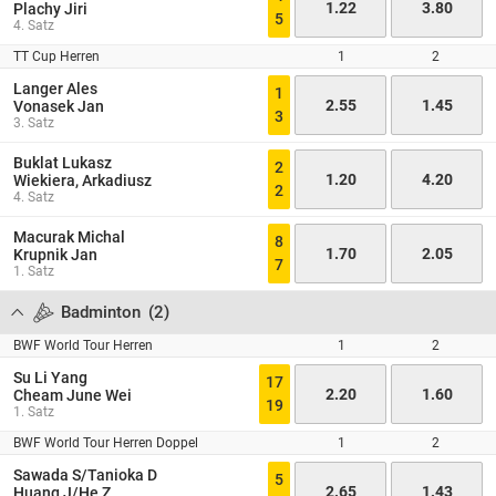
1.22
3.80
Plachy Jiri
5
4. Satz
TT Cup Herren
1
2
Langer Ales
1
2.55
1.45
Vonasek Jan
3
3. Satz
Buklat Lukasz
2
1.20
4.20
Wiekiera, Arkadiusz
2
4. Satz
Macurak Michal
8
1.70
2.05
Krupnik Jan
7
1. Satz
Badminton
(
2
)
BWF World Tour Herren
1
2
Su Li Yang
17
2.20
1.60
Cheam June Wei
19
1. Satz
BWF World Tour Herren Doppel
1
2
Sawada S/Tanioka D
5
2.65
1.43
Huang J/He Z