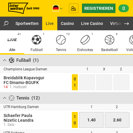
0
REGISTRIEREN
Sportwetten
Live
Casino
Live Casino
Virtuals
41
1
12
1
3
Alle
Fußball
Tennis
Eishockey
Basketball
Voll
Fußball
(
1
)
Champions League Damen
1
X
2
Breidablik Kopavogur
0
FC Dinamo-BGUFK
1
14´
1. Halbzeit
Tennis
(
12
)
UTR Hamburg Damen
1
2
Schaefer Paula
1
1.40
2.60
Nizetic Leandra
0
1. Satz