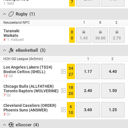
7
1. Satz
Rugby
(
1
)
Neuseeland NPC
1
X
2
Taranaki
0
Waikato
0
1.43
30.00
2.75
4´
1. Halbzeit
eBasketball
(
3
)
H2H GG League (4x5min)
1
2
Los Angeles Lakers (TD24)
34
1.17
4.40
Boston Celtics (SHELL)
27
12'
Q3
Chicago Bulls (ALLFATHER)
18
2.40
1.50
Toronto Raptors (WOLVERINE)
20
7'
Q2
Cleveland Cavaliers (ORDER)
6
3.60
1.25
Phoenix Suns (ANSWER)
10
3'
Q1
eSoccer
(
4
)