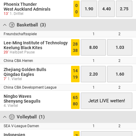
Phoenix Thunder
0
1.90
4.40
2.75
West Auckland Admirals
0
13´
1. Drittel
Basketball
(
3
)
Freundschaftsspiele
1
2
Lee-Ming Institute of Technology
28
8.00
1.03
Keelung Black Kites
38
20´
Halbzeit Pause
China CBA Herren
1
2
Zhejiang Golden Bulls
14
2.20
1.60
Qingdao Eagles
19
7´
1. Viertel
China CBA Development League
1
2
Ningbo Waves
65
Jetzt LIVE wetten!
Shenyang Seagulls
80
4. Viertel
Volleyball
(
1
)
SEA V-League Damen
1
2
Indonesien