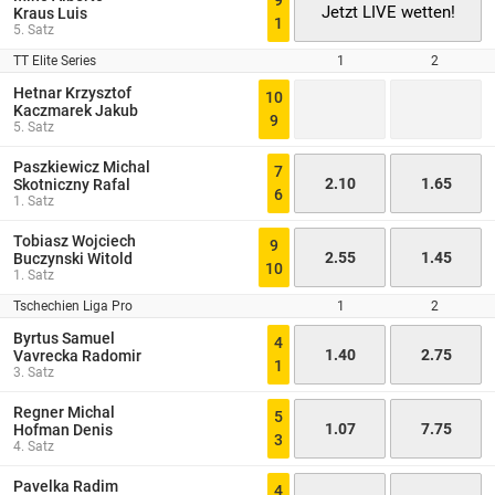
9
Jetzt LIVE wetten!
Kraus Luis
1
5. Satz
TT Elite Series
1
2
Hetnar Krzysztof
10
Kaczmarek Jakub
9
5. Satz
Paszkiewicz Michal
7
2.10
1.65
Skotniczny Rafal
6
1. Satz
Tobiasz Wojciech
9
2.55
1.45
Buczynski Witold
10
1. Satz
Tschechien Liga Pro
1
2
Byrtus Samuel
4
1.40
2.75
Vavrecka Radomir
1
3. Satz
Regner Michal
5
1.07
7.75
Hofman Denis
3
4. Satz
Pavelka Radim
4