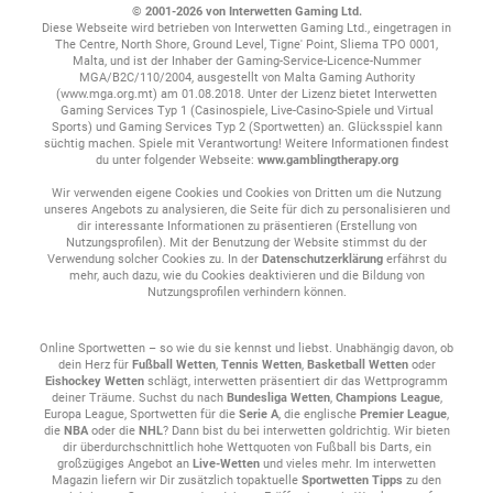
Wunder, schließlich ist das der Klassiker schlechthin. Tore,
© 2001-2026 von Interwetten Gaming Ltd.
Elfmeter, Rote Karten und vieles mehr bieten zu jedem
Diese Webseite wird betrieben von Interwetten Gaming Ltd., eingetragen in
erdenklichen Zeitpunkt eines Spiels die Möglichkeit, eine Wette zu
The Centre, North Shore, Ground Level, Tigne' Point, Sliema TPO 0001,
Malta, und ist der Inhaber der Gaming-Service-Licence-Nummer
platzieren. interwetten hat aus diesem Grund für jede Liga das
MGA/B2C/110/2004, ausgestellt von Malta Gaming Authority
passende Live-Wetten-Angebot im Programm.
(www.mga.org.mt) am 01.08.2018. Unter der Lizenz bietet Interwetten
Gaming Services Typ 1 (Casinospiele, Live-Casino-Spiele und Virtual
Sports) und Gaming Services Typ 2 (Sportwetten) an. Glücksspiel kann
Egal ob es sich um die
Champions League
, die
Europa League
,
süchtig machen. Spiele mit Verantwortung! Weitere Informationen findest
die
deutsche Bundesliga
oder der anstehenden
WM 2026
du unter folgender Webseite:
www.gamblingtherapy.org
handelt. Dank unserer Live-Ticker kannst du das Spiel deines
Wir verwenden eigene Cookies und Cookies von Dritten um die Nutzung
Lieblingsvereins verfolgen und jederzeit handeln. So muss keine
unseres Angebots zu analysieren, die Seite für dich zu personalisieren und
Chance auf eine gewonnene Wette ausgelassen werden.
dir interessante Informationen zu präsentieren (Erstellung von
Nutzungsprofilen). Mit der Benutzung der Website stimmst du der
Verwendung solcher Cookies zu. In der
Datenschutzerklärung
erfährst du
Aber auch abseits des Rasens gibt es bei uns jede Menge
mehr, auch dazu, wie du Cookies deaktivieren und die Bildung von
Auswahl.
Nutzungsprofilen verhindern können.
Tennis
ist zum Beispiel ideal für Live-Wetten. In jedem Match
Online Sportwetten – so wie du sie kennst und liebst. Unabhängig davon, ob
passiert ständig etwas, das sich direkt in eine Wette verwandeln
dein Herz für
Fußball Wetten
,
Tennis Wetten
,
Basketball Wetten
oder
lässt, egal ob Satzgewinne, Breaks oder Tiebreaks. Neben den
Eishockey Wetten
schlägt, interwetten präsentiert dir das Wettprogramm
deiner Träume. Suchst du nach
Bundesliga Wetten
,
Champions League
,
großen Grand-Slam-Turnieren findest du bei uns auch Quoten zur
Europa League, Sportwetten für die
Serie A
, die englische
Premier League
,
ATP 1000 Serie, zur ATP Tour 500 und dazu exklusive
die
NBA
oder die
NHL
? Dann bist du bei interwetten goldrichtig. Wir bieten
Spezialwetten.
dir überdurchschnittlich hohe Wettquoten von Fußball bis Darts, ein
großzügiges Angebot an
Live-Wetten
und vieles mehr. Im interwetten
Magazin liefern wir Dir zusätzlich topaktuelle
Sportwetten Tipps
zu den