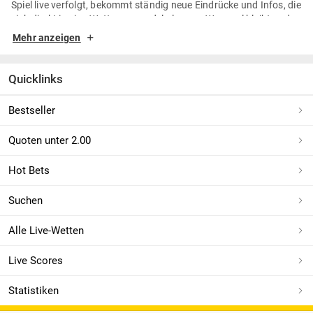
Spiel live verfolgt, bekommt ständig neue Eindrücke und Infos, die
sich direkt in eine Wette verwandeln lassen. Wer cool bleibt und
einen Plan hat, kann wirklich profitieren.
Mehr anzeigen
Warum Live-Wetten so spannend sind
Quicklinks
Im Gegensatz zu Pre-Match-Wetten entscheidest du nicht vor
dem Anpfiff, sondern mitten im Geschehen. Tore, Karten oder ein
Bestseller
vergebener Elfmeter und all das beeinflusst die Quoten sofort.
Das macht Live Wetten so aufregend, aber eben auch riskant.
Quoten unter 2.00
Deshalb gilt: nicht nur auf Bauchgefühl setzen, sondern mit
Köpfchen agieren.
Hot Bets
Tipps, die wirklich helfen
Suchen
Quoten vergleichen. Kleine Unterschiede, große Wirkung
Alle Live-Wetten
Die Quoten ändern sich ständig. Ein schneller Vergleich lohnt
sich, denn selbst kleine Unterschiede können deine Gewinne
spürbar erhöhen. Wer hier aufmerksam ist, sichert sich den
Live Scores
Value.
Fokussiere dich auf einen Markt. Statt überall ein bisschen
mitzuspielen, konzentriere dich auf einen Bereich – zum
Statistiken
Beispiel Tore, Handicaps oder Restzeitwetten. So baust du
Erfahrung auf und erkennst schneller, wann sich eine Wette