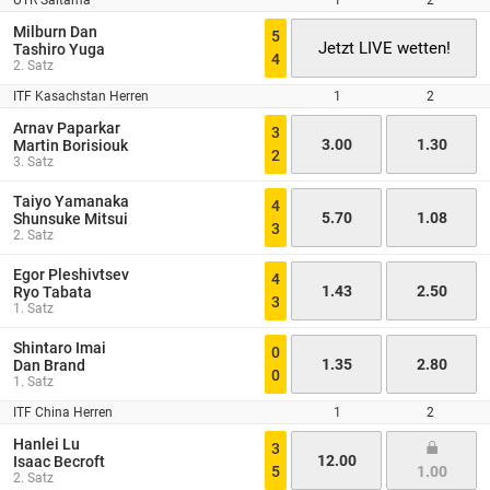
UTR Saitama
1
2
Milburn Dan
5
Jetzt LIVE wetten!
Tashiro Yuga
4
2. Satz
ITF Kasachstan Herren
1
2
Arnav Paparkar
3
3.00
1.30
Martin Borisiouk
2
3. Satz
Taiyo Yamanaka
4
5.70
1.08
Shunsuke Mitsui
3
2. Satz
Egor Pleshivtsev
4
1.43
2.50
Ryo Tabata
3
1. Satz
Shintaro Imai
0
1.35
2.80
Dan Brand
0
1. Satz
ITF China Herren
1
2
Hanlei Lu
3
12.00
Isaac Becroft
5
1.00
2. Satz