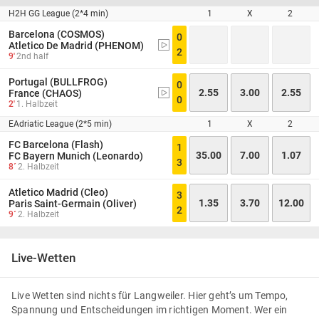
H2H GG League (2*4 min)
1
X
2
Barcelona (COSMOS)
0
Atletico De Madrid (PHENOM)
2
9'
2nd half
Portugal (BULLFROG)
0
2.55
3.00
2.55
France (CHAOS)
0
2'
1. Halbzeit
EAdriatic League (2*5 min)
1
X
2
FC Barcelona (Flash)
1
35.00
7.00
1.07
FC Bayern Munich (Leonardo)
3
8´
2. Halbzeit
Atletico Madrid (Cleo)
3
1.35
3.70
12.00
Paris Saint-Germain (Oliver)
2
9´
2. Halbzeit
Live-Wetten
Live Wetten sind nichts für Langweiler. Hier geht’s um Tempo,
Spannung und Entscheidungen im richtigen Moment. Wer ein