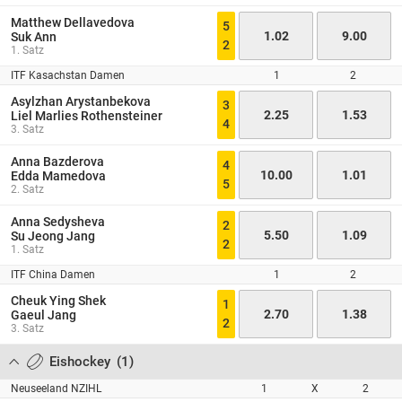
Matthew Dellavedova
5
1.02
9.00
Suk Ann
2
1. Satz
ITF Kasachstan Damen
1
2
Asylzhan Arystanbekova
3
2.25
1.53
Liel Marlies Rothensteiner
4
3. Satz
Anna Bazderova
4
10.00
1.01
Edda Mamedova
5
2. Satz
Anna Sedysheva
2
5.50
1.09
Su Jeong Jang
2
1. Satz
ITF China Damen
1
2
Cheuk Ying Shek
1
2.70
1.38
Gaeul Jang
2
3. Satz
Eishockey
(
1
)
Neuseeland NZIHL
1
X
2