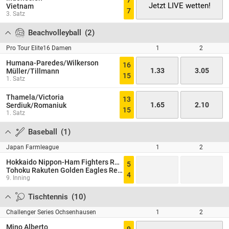
7
Jetzt LIVE wetten!
Vietnam
7
3. Satz
Beachvolleyball
(
2
)
Pro Tour Elite16 Damen
1
2
Humana-Paredes/Wilkerson
16
1.33
3.05
Müller/Tillmann
15
1. Satz
Thamela/Victoria
13
1.65
2.10
Serdiuk/Romaniuk
15
1. Satz
Baseball
(
1
)
Japan Farmleague
1
2
Hokkaido Nippon-Ham Fighters Reserve
5
Tohoku Rakuten Golden Eagles Reserves
4
9. Inning
Tischtennis
(
10
)
Challenger Series Ochsenhausen
1
2
Mino Alberto