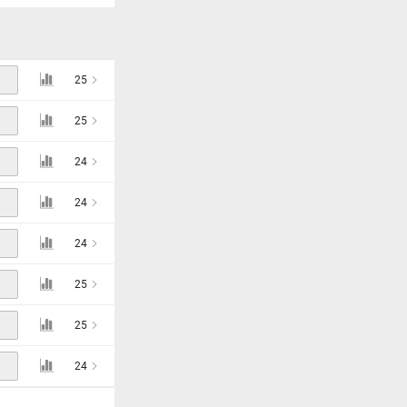
25
25
24
24
24
25
25
24