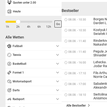
Quoten unter 2.00
Bestseller
Heute
Borges 
08.08. - 10:30
Darderi 
Go
|
|
|
|
|
1h
2h
4h
6h
12h
Kostyuk 
08.08. - 10:30
Swiatek 
Alle Wetten
Rinderkn
08.08. - 11:40
Nakashi
Fußball
Pegula J
08.08. - 11:40
Tennis
Shnaider
Lehecka J
08.08. - 16:00
Basketball
Jodar Ra
Formel 1
Fils Arth
08.08. - 17:10
Norrie C
Motorradsport
Sabalenk
08.08. - 17:00
Alexandr
Darts
Switolina
08.08. - 18:10
Anisimo
Radsport
Alle Bestseller