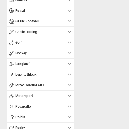
Ebenso stehen die US Open 
eSoccer
vier großen Grand Slam-Tur
Futsal
in die spannenden Begegnu
Slam-Veranstaltungen lohnt 
Gaelic Football
werfen. Je nach Spielentwi
und Optionen.
Gaelic Hurling
Alles im Überblick behalten
Golf
Quoten. Von der Qualifikati
Doppelspielen für maximal
Hockey
Langlauf
Wetten auf Tennis: 
Leichtathletik
Neben den Grand Slam-Turn
Bei den Turnieren der ATP 
Mixed Martial Arts
Preisgeld. Unterteilt werde
Turnierkategorie ist, desto
Motorsport
Auch bei den Damen-Turnie
Pesäpallo
Prämien unterteilt. Sichere
Politik
Turnieren möglich. Natürlic
Spezialwetten abzugeben.
Rugby