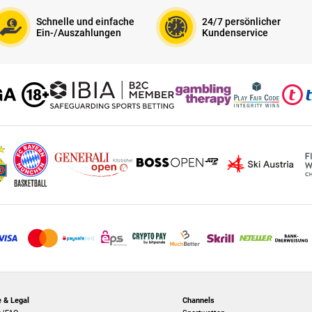
 heute platzieren: Mit weiteren Sportarten kombinie
Schnelle und einfache
24/7 persönlicher
Ein-/Auszahlungen
Kundenservice
d und die Tennis Wetten hinaus lohnt sich: interwetten bietet die Top Q
ersammelt alle sportlichen Highlights und Events unter einem Dach. Gr
tten
zu informieren.
e & Legal
Channels