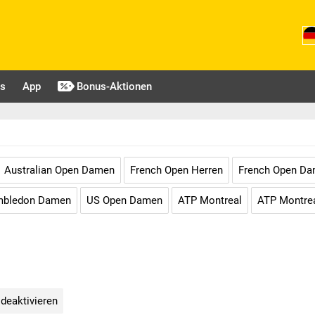
ls
App
Bonus-Aktionen
Australian Open Damen
French Open Herren
French Open D
bledon Damen
US Open Damen
ATP Montreal
ATP Montrea
 deaktivieren