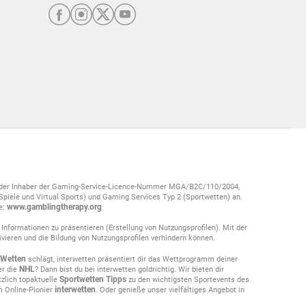
 ist der Inhaber der Gaming-Service-Licence-Nummer MGA/B2C/110/2004,
Spiele und Virtual Sports) und Gaming Services Typ 2 (Sportwetten) an.
www.gamblingtherapy.org
e:
Informationen zu präsentieren (Erstellung von Nutzungsprofilen). Mit der
ivieren und die Bildung von Nutzungsprofilen verhindern können.
 Wetten
schlägt, interwetten präsentiert dir das Wettprogramm deiner
NHL
r die
? Dann bist du bei interwetten goldrichtig. Wir bieten dir
Sportwetten Tipps
tzlich topaktuelle
zu den wichtigsten Sportevents des
interwetten
 Online-Pionier
. Oder genieße unser vielfältiges Angebot in