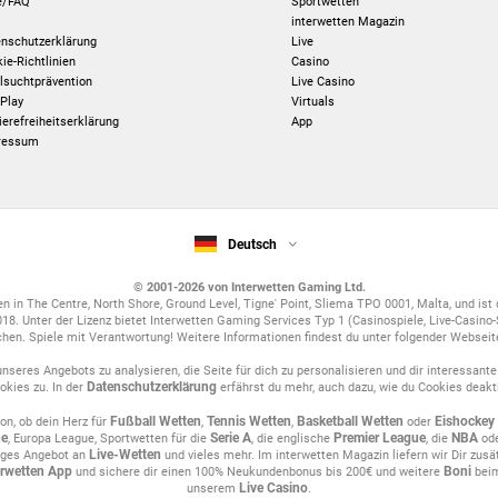
e/FAQ
Sportwetten
B
interwetten Magazin
nschutzerklärung
Live
ie-Richtlinien
Casino
lsuchtprävention
Live Casino
 Play
Virtuals
ierefreiheitserklärung
App
ressum
Deutsch
© 2001-2026 von Interwetten Gaming Ltd.
gen in The Centre, North Shore, Ground Level, Tigne' Point, Sliema TPO 0001, Malta, und
. Unter der Lizenz bietet Interwetten Gaming Services Typ 1 (Casinospiele, Live-Casino-
hen. Spiele mit Verantwortung! Weitere Informationen findest du unter folgender Webseit
eres Angebots zu analysieren, die Seite für dich zu personalisieren und dir interessante 
Datenschutzerklärung
kies zu. In der
erfährst du mehr, auch dazu, wie du Cookies deakt
Fußball Wetten
Tennis Wetten
Basketball Wetten
Eishockey
on, ob dein Herz für
,
,
oder
ue
Serie A
Premier League
NBA
, Europa League, Sportwetten für die
, die englische
, die
ode
Live-Wetten
giges Angebot an
und vieles mehr. Im interwetten Magazin liefern wir Dir zusä
erwetten App
Boni
und sichere dir einen 100% Neukundenbonus bis 200€ und weitere
beim
Live Casino
unserem
.