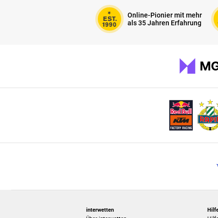
Tennis Wetten Tipps
Online-Pionier mit mehr
als 35 Jahren Erfahrung
Der Blick über den Tellerran
Golf oder Basketball und v
jetzt noch über
heutige We
interwetten
Hilf