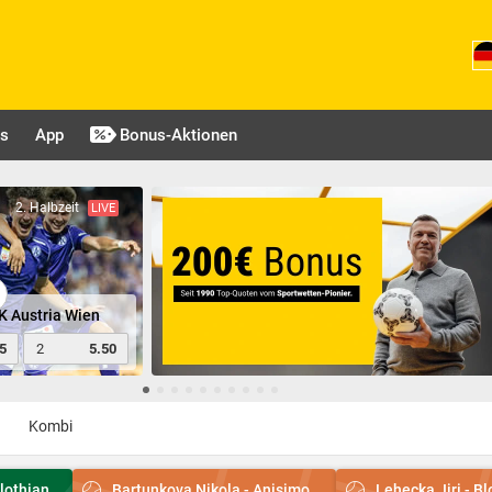
ls
App
Bonus-Aktionen
2. Halbzeit
LIVE
K Austria Wien
5
2
5.50
Kombi
Benfica - Heart of Midlothian FC
Bartunkova Nikola - Anisimova Amanda