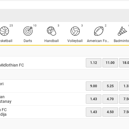
25
10
3
3
2
sketball
Darts
Handball
Volleyball
American Football
Badminto
1.12
11.00
18.
Midlothian FC
ri
9.00
5.25
1.3
zan
1.43
4.70
7.5
stanay
n FC
1.43
4.50
7.5
dija