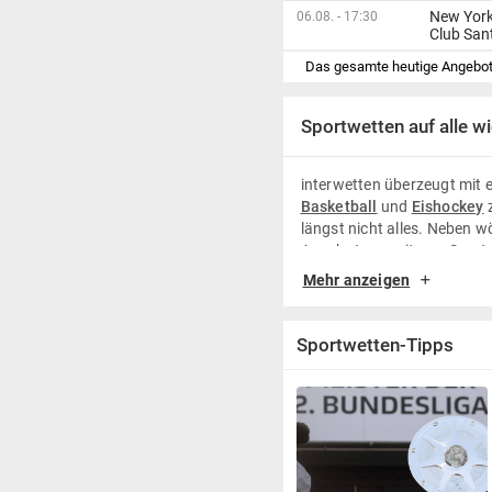
New York
06.08. - 17:30
Club San
Das gesamte heutige Angebo
Sportwetten auf alle w
interwetten​ überzeugt mit 
Basketball
und
Eishockey
z
längst nicht alles. Neben 
Angebot an weiteren Sportar
Quoten sind dabei stets gar
Mehr anzeigen
entscheidest. Bei interwett
mit Spezialwetten auf span
Sportwetten-Tipps
Deine interwetten Sportwett
Hast du schon unsere
inte
Sportwetten, sondern mit i
einzige Wettchance!