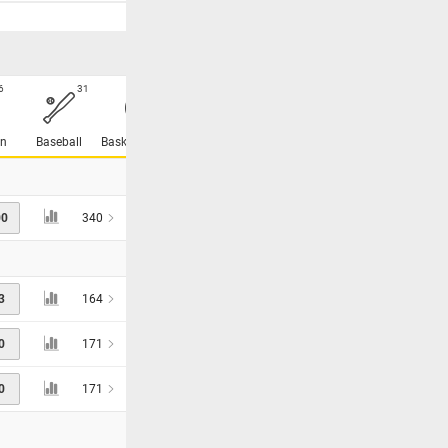
6
31
2
7
1
59
n
Baseball
Basketball 3x3
eSoccer
Rugby
Tischtennis
00
340
3
164
0
171
0
171