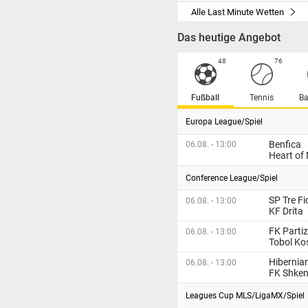
Alle Last Minute Wetten
Das heutige Angebot
48
76
Fußball
Tennis
Ba
Europa League/Spiel
Benfica
06.08. - 13:00
Heart of 
Conference League/Spiel
SP Tre Fio
06.08. - 13:00
KF Drita
FK Parti
06.08. - 13:00
Tobol Ko
Hibernia
06.08. - 13:00
FK Shken
Leagues Cup MLS/LigaMX/Spiel