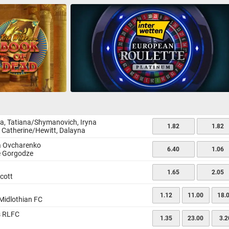
a, Tatiana/Shymanovich, Iryna
1.82
1.82
, Catherine/Hewitt, Dalayna
a Ovcharenko
6.40
1.06
e Gorgodze
a
1.65
2.05
cott
1.12
11.00
18.
Midlothian FC
s RLFC
1.35
23.00
3.2