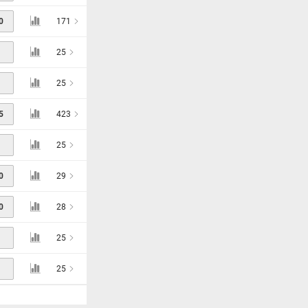
0
171
25
25
5
423
25
0
29
0
28
25
25