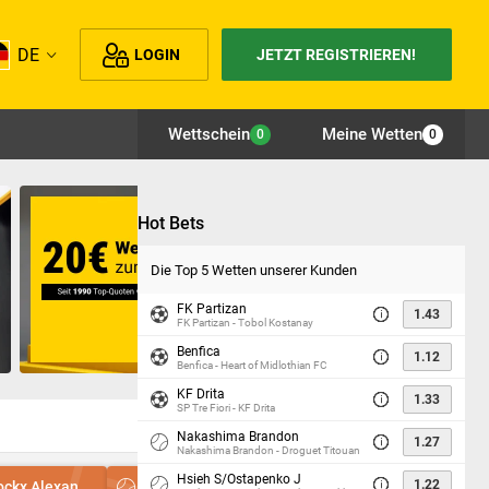
DE
LOGIN
JETZT REGISTRIEREN!
Wettschein
Meine Wetten
0
0
Europa League
Hot Bets
Die Top 5 Wetten unserer Kunden
FK Partizan
Benfic
1.43
FK Partizan - Tobol Kostanay
1
1.12
Benfica
1.12
Benfica - Heart of Midlothian FC
KF Drita
1.33
SP Tre Fiori - KF Drita
Nakashima Brandon
1.27
Nakashima Brandon - Droguet Titouan
Hsieh S/Ostapenko J
1.22
Lehecka Jiri - Blockx Alexander
Jodar Rafael - Musetti Lorenzo