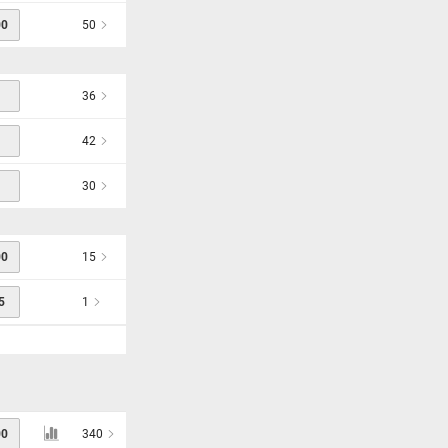
00
50
36
42
30
00
15
5
1
00
340