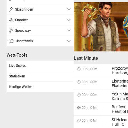
Skispringen
Snooker
Speedway
Tischtennis
Wett-Tools
Last Minute
Live Scores
Prozorov
00h - 00m
Harrison
Statistiken
Ekaterin
00h - 00m
Ekaterin
Heutige Wetten
YeXin M
00h - 00m
Katrina S
Benfica
00h - 04m
Heart of 
St Helen
00h - 04m
Hull FC