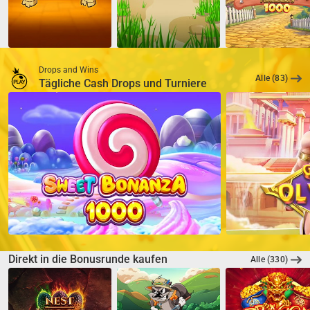
Drops and Wins
Alle (83)
Tägliche Cash Drops und Turniere
Direkt in die Bonusrunde kaufen
Alle (330)