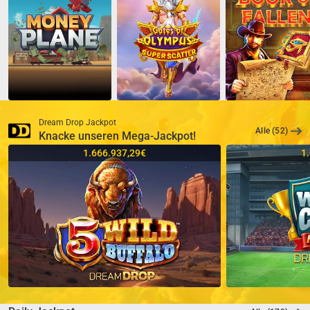
Dream Drop Jackpot
Alle (52)
Knacke unseren Mega-Jackpot!
1.666.937,29
€
1