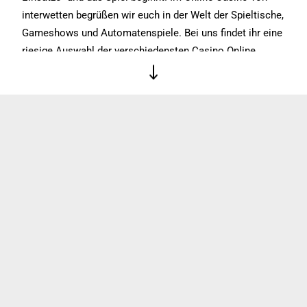
interwetten begrüßen wir euch in der Welt der Spieltische,
Gameshows und Automatenspiele. Bei uns findet ihr eine
riesige Auswahl der verschiedensten Casino Online
Games für jeden Geschmack. Von klassischen
Tischspielen wie Poker, Blackjack und Roulette über
beliebte Gameshow-Klassiker bis hin zum klassischen
Slotgame bieten wir für jeden Geschmack die passende
Unterhaltung. Dank der Zusammenarbeit mit den besten
Software-Entwicklern können wir euch stets die
aktuellsten und brandneuen Casino-Innovationen
präsentieren. Wer damit noch nicht genug hat, darf sich
ebenfalls auf ein großes Sportwettenangebot und
virtuelle Wetten freuen. Also, schnapp dir schnell unseren
Neukundenbonus und wirf dich mitten ins Glücksspiel-
Abenteuer!
Genieße eine gigantische Spielauswahl bei