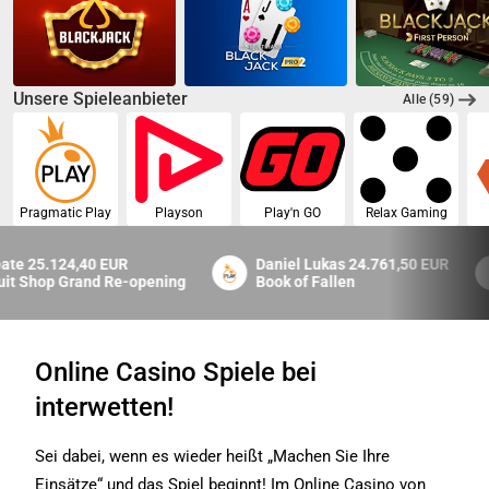
Unsere Spieleanbieter
Alle (59)
Pragmatic Play
Playson
Play'n GO
Relax Gaming
24,40 EUR
Daniel Lukas 24.761,50 EUR
Chri
 Grand Re-opening
Book of Fallen
Big
Online Casino Spiele bei
interwetten!
Sei dabei, wenn es wieder heißt „Machen Sie Ihre
Einsätze“ und das Spiel beginnt! Im Online Casino von