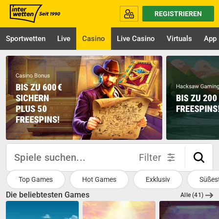
REGISTRIEREN
Sportwetten
Live
Casino
Live Casino
Virtuals
App
Filter
Top Games
Hot Games
Exklusiv
Süßest
Die beliebtesten Games
Alle (41)