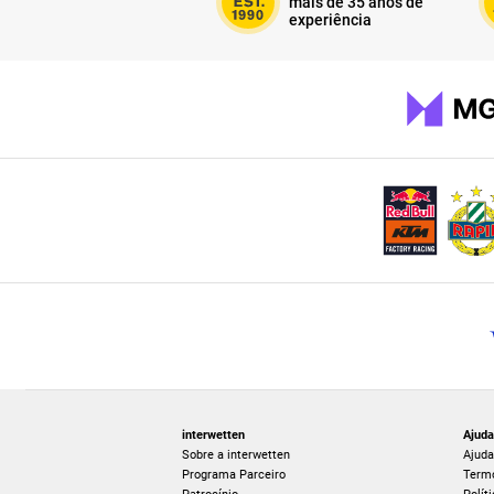
mais de 35 anos de
experiência
interwetten
Ajuda
Sobre a interwetten
Ajud
Programa Parceiro
Term