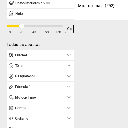
Cotas inferiores a 2.00
Mostrar mais
(252)
Hoje
Go
|
|
|
|
|
1h
2h
4h
6h
12h
Todas as apostas
Futebol
Tênis
Basquetebol
Fórmula 1
Motociclismo
Dardos
Ciclismo