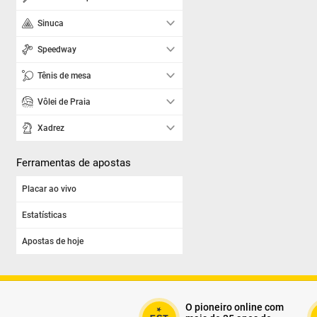
Sinuca
Speedway
Tênis de mesa
Vôlei de Praia
Xadrez
Ferramentas de apostas
Placar ao vivo
Estatísticas
Apostas de hoje
O pioneiro online com