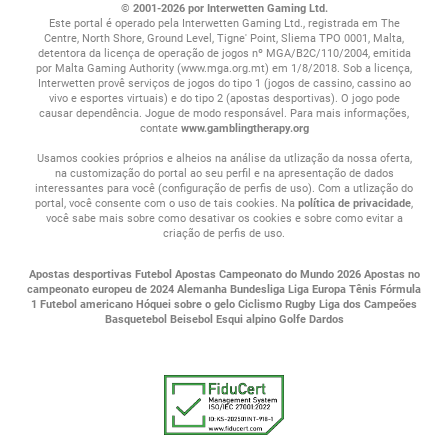
© 2001-2026 por Interwetten Gaming Ltd.
Este portal é operado pela Interwetten Gaming Ltd., registrada em The
Centre, North Shore, Ground Level, Tigne' Point, Sliema TPO 0001, Malta,
detentora da licença de operação de jogos nº MGA/B2C/110/2004, emitida
por Malta Gaming Authority (www.mga.org.mt) em 1/8/2018. Sob a licença,
Interwetten provê serviços de jogos do tipo 1 (jogos de cassino, cassino ao
vivo e esportes virtuais) e do tipo 2 (apostas desportivas). O jogo pode
causar dependência. Jogue de modo responsável. Para mais informações,
contate
www.gamblingtherapy.org
Usamos cookies próprios e alheios na análise da utlização da nossa oferta,
na customização do portal ao seu perfil e na apresentação de dados
interessantes para você (configuração de perfis de uso). Com a utlização do
portal, você consente com o uso de tais cookies. Na
política de privacidade
,
você sabe mais sobre como desativar os cookies e sobre como evitar a
criação de perfis de uso.
Apostas desportivas
Futebol
Apostas Campeonato do Mundo 2026
Apostas no
campeonato europeu de 2024
Alemanha Bundesliga
Liga Europa
Tênis
Fórmula
1
Futebol americano
Hóquei sobre o gelo
Ciclismo
Rugby
Liga dos Campeões
Basquetebol
Beisebol
Esqui alpino
Golfe
Dardos