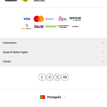
interwetten
Ajuda & Dados legais
Canais
Português