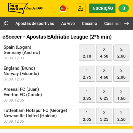
0
INSCRIÇÃO
Apostas desportivas
Ao vivo
Cassino
Cassino Live
eSoccer - Apostas EAdriatic League (2*5 min)
Spain (Logan)
1
X
2
Germany (Andrew)
2.10
4.50
2.60
07.08. 12:00
England (Bruno)
1
X
2
Norway (Eduardo)
2.75
4.60
2.00
07.08. 12:00
Arsenal FC (Juan)
1
X
2
Everton FC (Conde)
3.35
6.25
1.60
07.08. 12:05
Tottenham Hotspur FC (George)
1
X
2
Newcastle United (Haidan)
2.05
5.25
2.50
07.08. 12:05