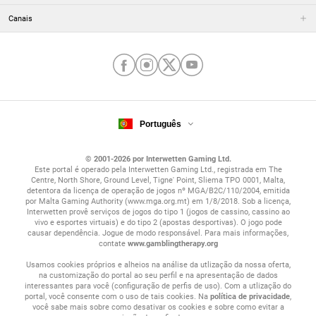
Canais
Português
© 2001-2026 por Interwetten Gaming Ltd.
Este portal é operado pela Interwetten Gaming Ltd., registrada em The
Centre, North Shore, Ground Level, Tigne' Point, Sliema TPO 0001, Malta,
detentora da licença de operação de jogos nº MGA/B2C/110/2004, emitida
por Malta Gaming Authority (www.mga.org.mt) em 1/8/2018. Sob a licença,
Interwetten provê serviços de jogos do tipo 1 (jogos de cassino, cassino ao
vivo e esportes virtuais) e do tipo 2 (apostas desportivas). O jogo pode
causar dependência. Jogue de modo responsável. Para mais informações,
contate
www.gamblingtherapy.org
Usamos cookies próprios e alheios na análise da utlização da nossa oferta,
na customização do portal ao seu perfil e na apresentação de dados
interessantes para você (configuração de perfis de uso). Com a utlização do
portal, você consente com o uso de tais cookies. Na
política de privacidade
,
você sabe mais sobre como desativar os cookies e sobre como evitar a