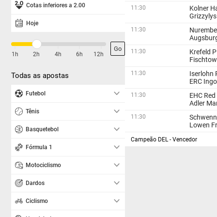
Cotas inferiores a 2.00
11:30
Kolner H
Grizzyly
Hoje
11:30
Nurember
Augsburg
Go
|
|
|
|
|
11:30
Krefeld P
1h
2h
4h
6h
12h
Fischtow
11:30
Iserlohn
Todas as apostas
ERC Ingo
Futebol
11:30
EHC Red 
Adler M
Tênis
11:30
Schwenni
Lowen Fr
Basquetebol
Campeão DEL - Vencedor
Fórmula 1
Motociclismo
Dardos
Ciclismo