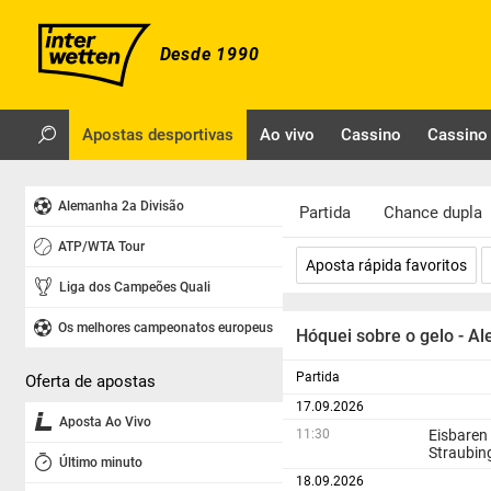
Desde 1990
Apostas desportivas
Ao vivo
Cassino
Cassino 
Alemanha 2a Divisão
Partida
Chance dupla
ATP/WTA Tour
Aposta rápida favoritos
Liga dos Campeões Quali
Os melhores campeonatos europeus
Hóquei sobre o gelo - A
Partida
Oferta de apostas
17.09.2026
Aposta Ao Vivo
11:30
Eisbaren 
Straubing
Último minuto
18.09.2026