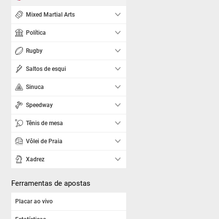
Mixed Martial Arts
Política
Rugby
Saltos de esqui
Sinuca
Speedway
Tênis de mesa
Vôlei de Praia
Xadrez
Ferramentas de apostas
Placar ao vivo