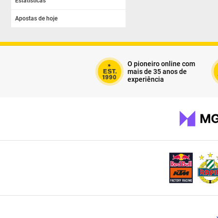
Estatísticas
Apostas de hoje
O pioneiro online com
mais de 35 anos de
experiência