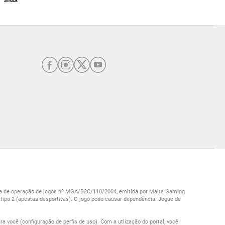
cença de operação de jogos nº MGA/B2C/110/2004, emitida por Malta Gaming
o tipo 2 (apostas desportivas). O jogo pode causar dependência. Jogue de
a você (configuração de perfis de uso). Com a utlização do portal, você