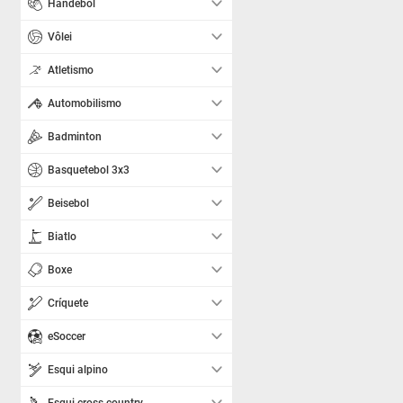
Handebol
Vôlei
Atletismo
Automobilismo
Badminton
Basquetebol 3x3
Beisebol
Biatlo
Boxe
Críquete
eSoccer
Esqui alpino