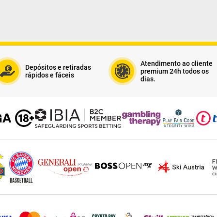
Atendimento ao cliente
Depósitos e retiradas
premium 24h todos os
rápidos e fáceis
dias.