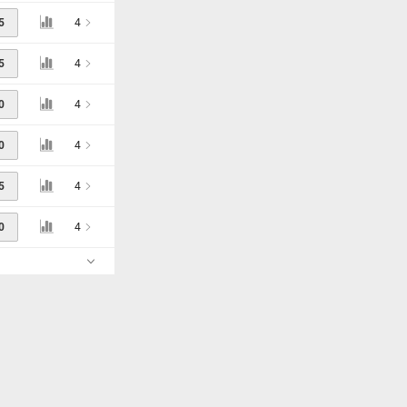
5
4
5
4
0
4
0
4
5
4
0
4