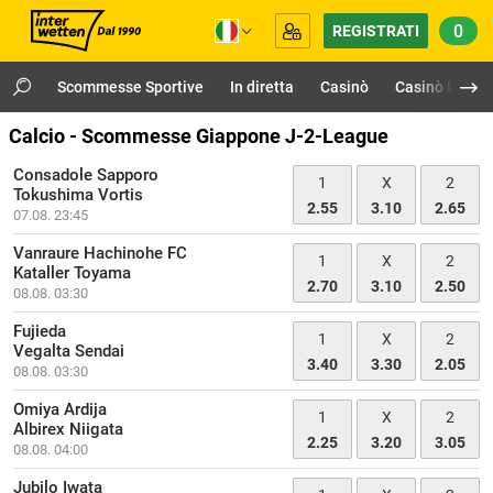
0
REGISTRATI
Scommesse Sportive
In diretta
Casinò
Casinò Live
Calcio - Scommesse Giappone J-2-League
Consadole Sapporo
1
X
2
Tokushima Vortis
2.55
3.10
2.65
07.08. 23:45
Vanraure Hachinohe FC
1
X
2
Kataller Toyama
2.70
3.10
2.50
08.08. 03:30
Fujieda
1
X
2
Vegalta Sendai
3.40
3.30
2.05
08.08. 03:30
Omiya Ardija
1
X
2
Albirex Niigata
2.25
3.20
3.05
08.08. 04:00
Jubilo Iwata