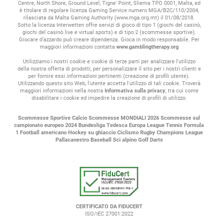
Centre, North Shore, Ground Level, Tigne' Point, Sliema TPO 0001, Malta, ed
è titolare di regolare licenza Gaming Service numero MGA/B2C/110/2004,
rilasciata da Malta Gaming Authority (www.mga.org.mt) il 01/08/2018.
Sotto la licenza Interwetten offre servizi di gioco di tipo 1 (giochi del casinò,
giochi del casinò live e virtual sports) e di tipo 2 (scommesse sportive).
Giocare d’azzardo può creare dipendenza. Gioca in modo responsabile. Per
maggiori informazioni contatta
www.gamblingtherapy.org
Utilizziamo i nostri cookie e cookie di terze parti per analizzare l'utilizzo
della nostra offerta di prodotti, per personalizzare il sito per i nostri clienti e
per fornire essi informazioni pertinenti (creazione di profili utente).
Utilizzando questo sito Web, l'utente accetta l'utilizzo di tali cookie. Troverà
maggiori informazioni nella nostra
Informativa sulla privacy
, tra cui come
disabilitare i cookie ed impedire la creazione di profili di utilizzo.
Scommesse Sportive
Calcio
Scommesse MONDIALI 2026
Scommesse sul
campionato europeo 2024
Bundesliga Tedesca
Europa League
Tennis
Formula
1
Football americano
Hockey su ghiaccio
Ciclismo
Rugby
Champions League
Pallacanestro
Baseball
Sci alpino
Golf
Darts
CERTIFICATO DA FIDUCERT
ISO/IEC 27001:2022