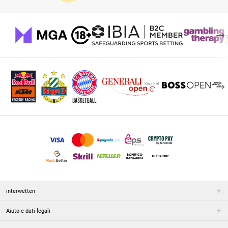
interwetten
Aiuto e dati legali