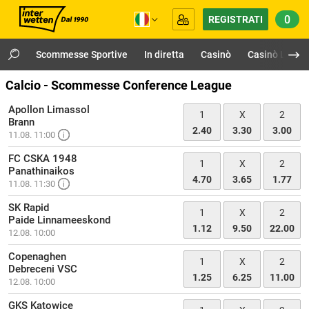
0
REGISTRATI
Scommesse Sportive
In diretta
Casinò
Casinò Live
Calcio - Scommesse Conference League
Apollon Limassol
1
X
2
Brann
2.40
3.30
3.00
11.08. 11:00
FC CSKA 1948
1
X
2
Panathinaikos
4.70
3.65
1.77
11.08. 11:30
SK Rapid
1
X
2
Paide Linnameeskond
1.12
9.50
22.00
12.08. 10:00
Copenaghen
1
X
2
Debreceni VSC
1.25
6.25
11.00
12.08. 10:00
GKS Katowice