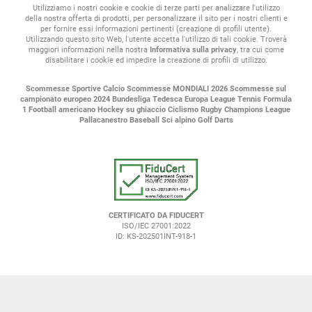
2025/2026 della Conference League si svolgerà per diversi mesi.
Utilizziamo i nostri cookie e cookie di terze parti per analizzare l'utilizzo
Ecco le date da non perdere:
della nostra offerta di prodotti, per personalizzare il sito per i nostri clienti e
per fornire essi informazioni pertinenti (creazione di profili utente).
Utilizzando questo sito Web, l'utente accetta l'utilizzo di tali cookie. Troverà
Turni di qualificazione: si parte giovedì 10 luglio 2025 con i
maggiori informazioni nella nostra
Informativa sulla privacy
, tra cui come
preliminari.
disabilitare i cookie ed impedire la creazione di profili di utilizzo.
Fase di campionato: dal 2 ottobre 2025 a metà dicembre. Qui
avrai un sacco di occasioni per le
scommesse in diretta
.
Turni di spareggio (play-off): a febbraio 2026 si decide chi va agli
Scommesse Sportive
Calcio
Scommesse MONDIALI 2026
Scommesse sul
ottavi.
campionato europeo 2024
Bundesliga Tedesca
Europa League
Tennis
Formula
1
Fasi finali: da marzo a maggio 2026, dagli ottavi alla finale.
Football americano
Hockey su ghiaccio
Ciclismo
Rugby
Champions League
Pallacanestro
Baseball
Sci alpino
Golf
Darts
La finale: mercoledì 27 maggio 2026 alla Red Bull Arena di Lipsia
(Germania) - l'appuntamento che tutti aspettano.
Mentre le squadre che parteciperanno alla fase di campionato si
definiranno, club come la Fiorentina o il Nottingham Forest
potrebbero emergere tra le favorite. Il bello della Conference
League è proprio questo: non sai mai cosa aspettarti.
CERTIFICATO DA FIDUCERT
Conference League quote: come orientarsi per le scommesse
ISO/IEC 27001:2022
ID: KS-202501INT-918-1
Le quote conference league
calcio
sono il tuo pane quotidiano se
vuoi scommettere seriamente - ti dicono quanto è probabile un
risultato e quanto puoi vincere. Saperle leggere correttamente fa
la differenza tra una scommessa a caso e un pronostico
ragionato. Su interwetten, troverai una vasta panoramica delle