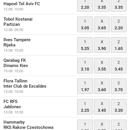
1
X
2
Hapoel Tel Aviv FC
2.20
3.35
3.35
12.08. 10:00
Tobol Kostanai
1
X
2
Partizan
3.05
3.65
2.20
13.08. 09:00
Ilves Tampere
1
X
2
Rijeka
5.25
3.90
1.65
13.08. 10:00
Qarabag FK
1
X
2
Dinamo Kiev
2.10
3.55
3.45
13.08. 10:00
Flora Tallinn
1
X
2
Inter Club de Escaldes
1.97
3.60
3.70
13.08. 10:00
FC RFS
1
X
2
Jablonec
2.25
3.45
3.20
13.08. 10:30
Hammarby
1
X
2
RKS Rakow Czestochowa