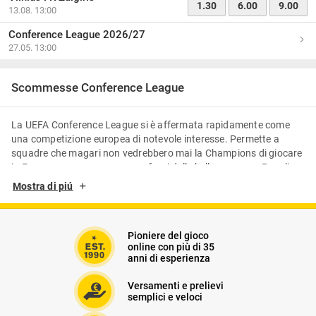
1.30
6.00
9.00
13.08. 13:00
Conference League 2026/27
27.05. 13:00
Scommesse Conference League
La UEFA Conference League si è affermata rapidamente come
una competizione europea di notevole interesse. Permette a
squadre che magari non vedrebbero mai la Champions di giocare
in Europa, e spesso ne escono fuori delle belle sorprese. Per gli
appassionati di scommesse conference league, è un vero e
Mostra di piú
proprio paradiso di opportunità.
La stagione 2025/2026, la quinta di questo affascinante torneo,
Pioniere del gioco
si preannuncia ancora più avvincente, grazie a un formato
online con più di 35
rinnovato e a formazioni competitive. Che tu sia uno
anni di esperienza
scommettitore navigato o alle prime armi con le
scommesse
sportive
sulla Conference League, qui troverai tutto quello che
Versamenti e prelievi
serve per orientarti. Ti spieghiamo come funziona il nuovo
semplici e veloci
regolamento, quando si gioca, su cosa puntare e come evitare le