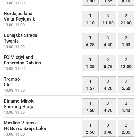
1.90
3.55
4.10
13.08. 11:00
Nordsjaelland
1
X
2
Valur Reykjavik
1.10
11.00
21.00
13.08. 11:00
Dunajska Streda
1
X
2
Twente
6.25
4.40
1.53
13.08. 11:00
FC Midtjylland
1
X
2
Bohemian Dublino
1.25
6.75
12.00
13.08. 11:00
Tromso
1
X
2
Cluj
1.57
4.20
5.50
13.08. 11:00
Dinamo Minsk
1
X
2
Sporting Braga
7.50
4.70
1.43
13.08. 11:00
Maxline Vitebsk
1
X
2
FK Borac Banja Luka
2.50
3.40
2.85
13.08. 11:00