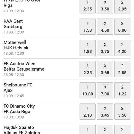
WKW ETO FC Gyor
1
X
2
Riga
2.35
3.50
2.95
13.08. 12:30
KAA Gent
1
X
2
Goteborg
1.53
4.50
6.00
13.08. 12:30
Motherwell
1
X
2
HJK Helsinki
1.83
3.75
4.20
13.08. 12:30
FK Austria Wien
1
X
2
Beitar Gerusalemme
2.35
3.65
2.85
13.08. 12:30
Shelbourne FC
1
X
2
Ajax
13.00
7.00
1.22
13.08. 12:45
FC Dinamo City
1
X
2
FK Auda Riga
2.10
3.45
3.50
13.08. 13:00
Hajduk Spalato
1
X
2
Vilnius FK Zalgiris