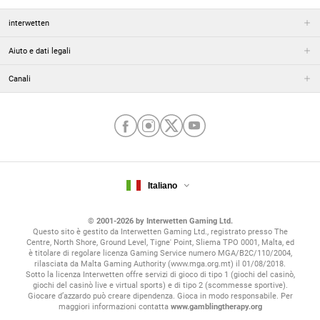
classifica cambia continuamente e ogni risultato può
sconvolgere tutto.
interwetten
Accesso alla fase a eliminazione diretta: le prime otto squadre
classificate avanzano direttamente agli ottavi di finale. Le
squadre posizionate dal 9° al 24° posto si contendono un posto
Aiuto e dati legali
negli ottavi attraverso un turno di spareggio (play-off) a
eliminazione diretta. Le formazioni dal 25° al 36° posto vengono
Canali
invece eliminate.
Fasi conclusive: dagli ottavi in poi, la competizione segue il
classico schema a eliminazione diretta: perdi e vai a casa, vinci e
vai avanti. Una partita secca che decide tutto. La squadra
vincitrice della Conference League si aggiudica un trofeo e un
posto garantito nella fase di campionato della successiva UEFA
Europa League, a meno che non si sia già qualificata per la
stessa o per la Champions League.
Questo nuovo format ha fatto parlare parecchio, e promette
Italiano
partite più tirate e risultati meno scontati. Per chi scommette,
significa maggiori opportunità per azzeccare il colpo giusto.
© 2001-2026 by Interwetten Gaming Ltd.
Questo sito è gestito da Interwetten Gaming Ltd., registrato presso The
Le date chiave della stagione 2025/2026: per
Centre, North Shore, Ground Level, Tigne' Point, Sliema TPO 0001, Malta, ed
è titolare di regolare licenza Gaming Service numero MGA/B2C/110/2004,
non perdere gli eventi principali
rilasciata da Malta Gaming Authority (www.mga.org.mt) il 01/08/2018.
Sotto la licenza Interwetten offre servizi di gioco di tipo 1 (giochi del casinò,
giochi del casinò live e virtual sports) e di tipo 2 (scommesse sportive).
Pianificare le tue scommesse conference league richiede una
Giocare d’azzardo può creare dipendenza. Gioca in modo responsabile. Per
profonda conoscenza delle tempistiche del torneo. La stagione
maggiori informazioni contatta
www.gamblingtherapy.org