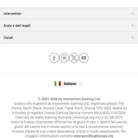
interwetten
Aiuto e dati legali
Canali
Italiano
© 2001-2026 by Interwetten Gaming Ltd.
Questo sito è gestito da Interwetten Gaming Ltd., registrato presso The
Centre, North Shore, Ground Level, Tigne' Point, Sliema TPO 0001, Malta, ed
è titolare di regolare licenza Gaming Service numero MGA/B2C/110/2004,
rilasciata da Malta Gaming Authority (www.mga.org.mt) il 01/08/2018.
Sotto la licenza Interwetten offre servizi di gioco di tipo 1 (giochi del casinò,
giochi del casinò live e virtual sports) e di tipo 2 (scommesse sportive).
Giocare d’azzardo può creare dipendenza. Gioca in modo responsabile. Per
maggiori informazioni contatta
www.gamblingtherapy.org