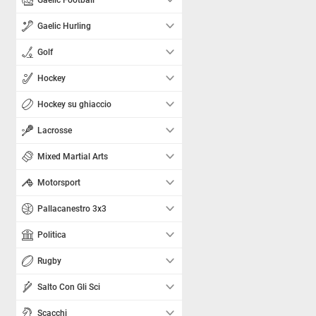
Gaelic Football
Gaelic Hurling
Golf
Hockey
Hockey su ghiaccio
Lacrosse
Mixed Martial Arts
Motorsport
Pallacanestro 3x3
Politica
Rugby
Salto Con Gli Sci
Scacchi