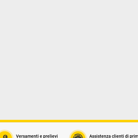
Versamenti e prelievi
Assistenza clienti di pri