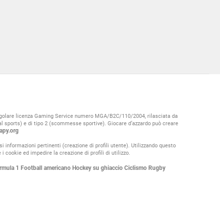
i regolare licenza Gaming Service numero MGA/B2C/110/2004, rilasciata da
tual sports) e di tipo 2 (scommesse sportive). Giocare d’azzardo può creare
apy.org
essi informazioni pertinenti (creazione di profili utente). Utilizzando questo
 i cookie ed impedire la creazione di profili di utilizzo.
rmula 1
Football americano
Hockey su ghiaccio
Ciclismo
Rugby