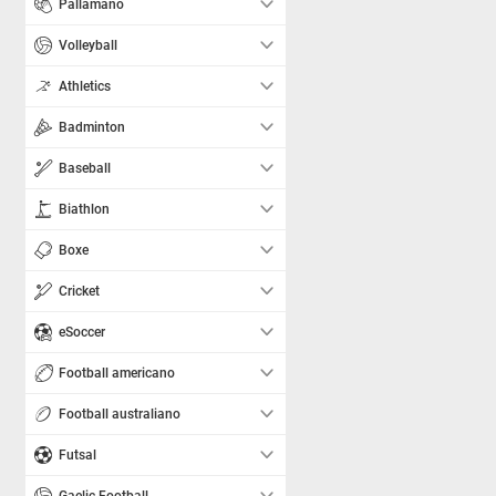
Pallamano
Volleyball
Athletics
Badminton
Baseball
Biathlon
Boxe
Cricket
eSoccer
Football americano
Football australiano
Futsal