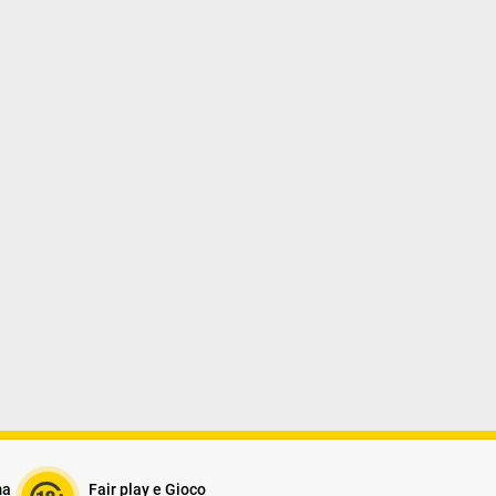
ma
Fair play e Gioco