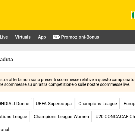
Live
Virtuals
App
Promozioni-Bonus
aduta
stra offerta non sono presenti scommesse relative a questo campionato o
re scommesse su un´altra competizione o sulle nostre scommesse live.
NDIALI Donne
UEFA Supercoppa
Champions League
Europ
tions League
Champions League Women
U20 CONCACAF Ch
onali