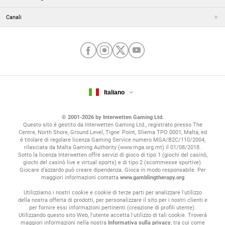
Canali
Italiano
© 2001-2026 by Interwetten Gaming Ltd.
Questo sito è gestito da Interwetten Gaming Ltd., registrato presso The
Centre, North Shore, Ground Level, Tigne' Point, Sliema TPO 0001, Malta, ed
è titolare di regolare licenza Gaming Service numero MGA/B2C/110/2004,
rilasciata da Malta Gaming Authority (www.mga.org.mt) il 01/08/2018.
Sotto la licenza Interwetten offre servizi di gioco di tipo 1 (giochi del casinò,
giochi del casinò live e virtual sports) e di tipo 2 (scommesse sportive).
Giocare d’azzardo può creare dipendenza. Gioca in modo responsabile. Per
maggiori informazioni contatta
www.gamblingtherapy.org
Utilizziamo i nostri cookie e cookie di terze parti per analizzare l'utilizzo
della nostra offerta di prodotti, per personalizzare il sito per i nostri clienti e
per fornire essi informazioni pertinenti (creazione di profili utente).
Utilizzando questo sito Web, l'utente accetta l'utilizzo di tali cookie. Troverà
maggiori informazioni nella nostra
Informativa sulla privacy
, tra cui come