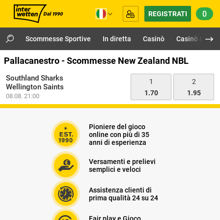
0
REGISTRATI
Scommesse Sportive
In diretta
Casinò
Casinò Live
Pallacanestro - Scommesse New Zealand NBL
Southland Sharks
1
2
Wellington Saints
1.70
1.95
08.08. 21:00
Pioniere del gioco
online con più di 35
anni di esperienza
Versamenti e prelievi
semplici e veloci
Assistenza clienti di
prima qualità 24 su 24
Fair play e Gioco