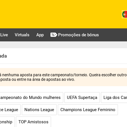
Live
Virtuals
App
Promoções de bônus
ada
 nenhuma aposta para este campeonato/torneio. Queira escolher outr
aposta ou entre na área de apostas ao vivo.
ampeonato do Mundo mulheres
UEFA Supertaça
Liga dos C
ce League
Nations League
Champions League Feminino
onship
TOP Amistosos