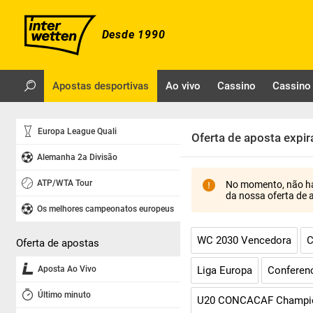
Desde 1990
Apostas desportivas
Ao vivo
Cassino
Cassino 
Europa League Quali
Oferta de aposta expir
Alemanha 2a Divisão
ATP/WTA Tour
No momento, não há
da nossa oferta de 
Os melhores campeonatos europeus
WC 2030 Vencedora
C
Oferta de apostas
Aposta Ao Vivo
Liga Europa
Conferen
Último minuto
U20 CONCACAF Champi