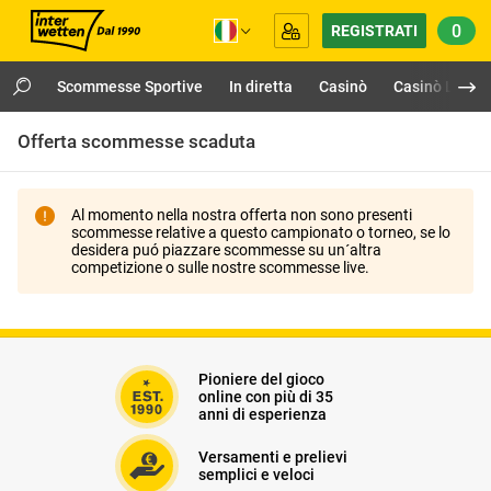
0
REGISTRATI
Scommesse Sportive
In diretta
Casinò
Casinò Live
Offerta scommesse scaduta
Al momento nella nostra offerta non sono presenti
scommesse relative a questo campionato o torneo, se lo
desidera puó piazzare scommesse su un´altra
competizione o sulle nostre scommesse live.
Pioniere del gioco
online con più di 35
anni di esperienza
Versamenti e prelievi
semplici e veloci