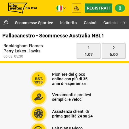
0
REGISTRATI
Scommesse Sportive
In diretta
Casinò
Casinò Live
Pallacanestro - Scommesse Australia NBL1
Rockingham Flames
1
2
Perry Lakes Hawks
1.07
6.00
06.08. 05:30
Pioniere del gioco
online con più di 35
anni di esperienza
Versamenti e prelievi
semplici e veloci
Assistenza clienti di
prima qualità 24 su 24
Fair play e Gioco