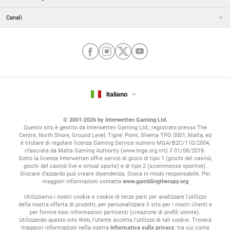
Canali
Italiano
© 2001-2026 by Interwetten Gaming Ltd.
Questo sito è gestito da Interwetten Gaming Ltd., registrato presso The
Centre, North Shore, Ground Level, Tigne' Point, Sliema TPO 0001, Malta, ed
è titolare di regolare licenza Gaming Service numero MGA/B2C/110/2004,
rilasciata da Malta Gaming Authority (www.mga.org.mt) il 01/08/2018.
Sotto la licenza Interwetten offre servizi di gioco di tipo 1 (giochi del casinò,
giochi del casinò live e virtual sports) e di tipo 2 (scommesse sportive).
Giocare d’azzardo può creare dipendenza. Gioca in modo responsabile. Per
maggiori informazioni contatta
www.gamblingtherapy.org
Utilizziamo i nostri cookie e cookie di terze parti per analizzare l'utilizzo
della nostra offerta di prodotti, per personalizzare il sito per i nostri clienti e
per fornire essi informazioni pertinenti (creazione di profili utente).
Utilizzando questo sito Web, l'utente accetta l'utilizzo di tali cookie. Troverà
maggiori informazioni nella nostra
Informativa sulla privacy
, tra cui come