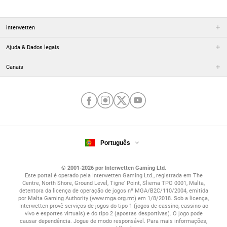
interwetten
Ajuda & Dados legais
Canais
Português
© 2001-2026 por Interwetten Gaming Ltd.
Este portal é operado pela Interwetten Gaming Ltd., registrada em The
Centre, North Shore, Ground Level, Tigne' Point, Sliema TPO 0001, Malta,
detentora da licença de operação de jogos nº MGA/B2C/110/2004, emitida
por Malta Gaming Authority (www.mga.org.mt) em 1/8/2018. Sob a licença,
Interwetten provê serviços de jogos do tipo 1 (jogos de cassino, cassino ao
vivo e esportes virtuais) e do tipo 2 (apostas desportivas). O jogo pode
causar dependência. Jogue de modo responsável. Para mais informações,