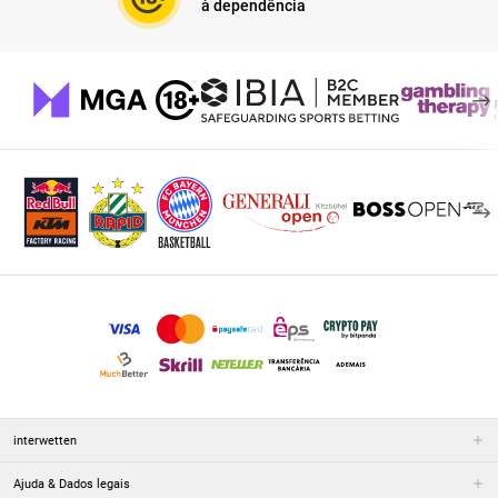
à dependência
interwetten
Ajuda & Dados legais