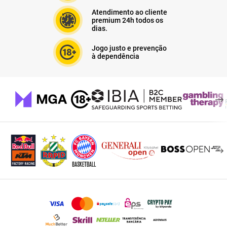
Atendimento ao cliente
premium 24h todos os
dias.
Jogo justo e prevenção
à dependência