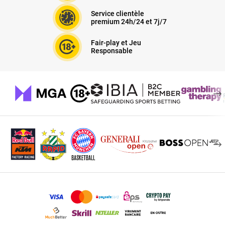
Service clientèle
premium 24h/24 et 7j/7
Fair-play et Jeu
Responsable