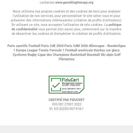
contactez
www.gamblingtherapy.org
Nous utilisons nos propres cookies et des cookies de tiers pour analyser
l'utilisation de nos services, pour personnaliser le site selon vous et pour
présenter des informations intéressantes (création de profils d'utilisateur).
En utilisant ce site, vous acceptez l'utilisation de tels cookies. La
politique
de confidentialité
vous permet d'en savoir plus, notamment sur la manière
de désactiver les cookies et d'empêcher la création de profils d'utilisation.
Paris sportifs
Football
Paris CdE 2024
Paris CdM 2026
Allemagne - Bundesligua
1
Europa League
Tennis
Formule 1
Football américain
Hockey sur glace
Cyclisme
Rugby
Ligue des Champions
Basketball
Baseball
Ski alpin
Golf
Fléchettes
CERTIFIÉ PAR FIDUCERT
ISO/IEC 27001:2022
ID: KS-202501INT-918-1