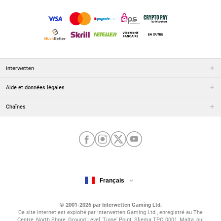
interwetten
Aide et données légales
Chaînes
Français
© 2001-2026 par Interwetten Gaming Ltd.
Ce site internet est exploité par Interwetten Gaming Ltd., enregistré au The
Centre, North Shore, Ground Level, Tigne' Point, Sliema TPO 0001, Malta, qui