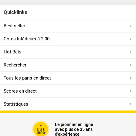
Quicklinks
Best-seller
Cotes inférieurs à 2.00
Hot Bets
Rechercher
Tous les paris en direct
Scores en direct
Statistiques
Le pionnier en ligne
avec plus de 35 ans
d'expérience