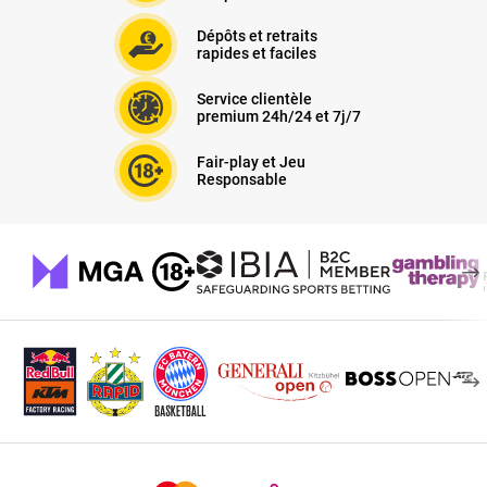
Dépôts et retraits
rapides et faciles
Service clientèle
premium 24h/24 et 7j/7
Fair-play et Jeu
Responsable