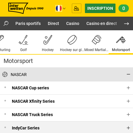
0
INSCRIPTION
Paris sportifs
Direct
Casino
Casino en direct
Virt
Hurling
Golf
Hockey
Hockey sur glace
Mixed Martial Arts
Motorsport
Motorsport
NASCAR
NASCAR Cup series
NASCAR Xfinity Series
NASCAR Truck Series
IndyCar Series