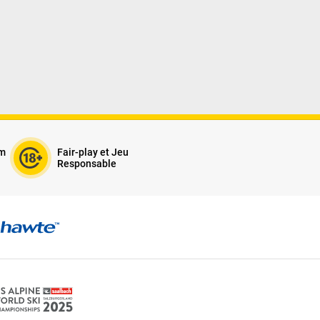
um
Fair-play et Jeu
Responsable