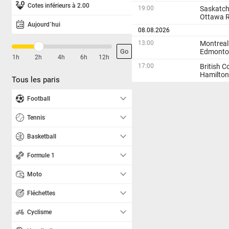
Cotes inférieurs à 2.00
19:00
Saskatch
Ottawa R
Aujourd´hui
08.08.2026
13:00
Montreal
Go
|
|
|
|
|
Edmonton
1h
2h
4h
6h
12h
17:00
British C
Hamilton
Tous les paris
Football
Tennis
Basketball
Formule 1
Moto
Fléchettes
Cyclisme