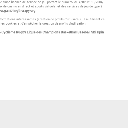
laire d'une licence de service de jeu portant le numéro MGA/B2C/110/2004,
x de casino en direct et sports virtuels) et des services de jeu de type 2
w.gamblingtherapy.org
ormations intéressantes (création de profils d'utilisateur). En utilisant ce
s cookies et d'empêcher la création de profils d'utilisation.
e
Cyclisme
Rugby
Ligue des Champions
Basketball
Baseball
Ski alpin