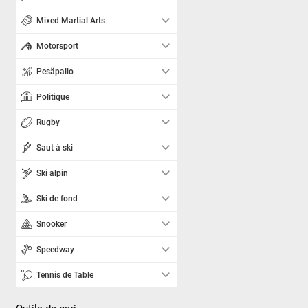
Mixed Martial Arts
Motorsport
Pesäpallo
Politique
Rugby
Saut à ski
Ski alpin
Ski de fond
Snooker
Speedway
Tennis de Table