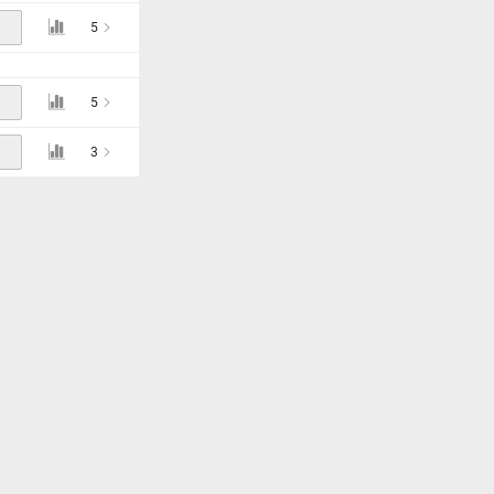
5
5
3