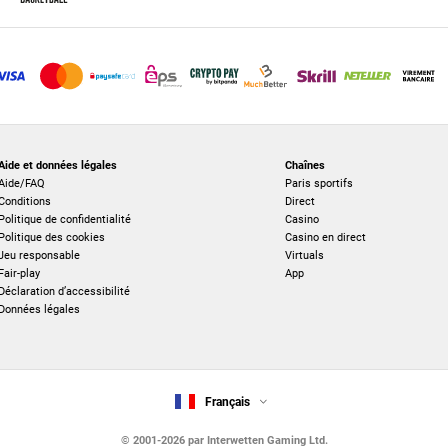
Aide et données légales
Chaînes
Aide/FAQ
Paris sportifs
Conditions
Direct
Politique de confidentialité
Casino
Politique des cookies
Casino en direct
Jeu responsable
Virtuals
Fair-play
App
Déclaration d’accessibilité
Données légales
Français
© 2001-2026 par Interwetten Gaming Ltd.