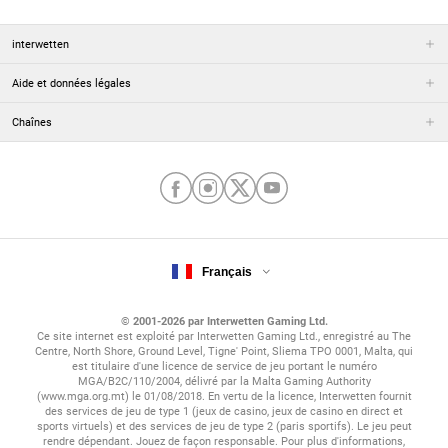
interwetten
Aide et données légales
Chaînes
Français
© 2001-2026 par Interwetten Gaming Ltd.
Ce site internet est exploité par Interwetten Gaming Ltd., enregistré au The
Centre, North Shore, Ground Level, Tigne' Point, Sliema TPO 0001, Malta, qui
est titulaire d'une licence de service de jeu portant le numéro
MGA/B2C/110/2004, délivré par la Malta Gaming Authority
(www.mga.org.mt) le 01/08/2018. En vertu de la licence, Interwetten fournit
des services de jeu de type 1 (jeux de casino, jeux de casino en direct et
sports virtuels) et des services de jeu de type 2 (paris sportifs). Le jeu peut
rendre dépendant. Jouez de façon responsable. Pour plus d'informations,