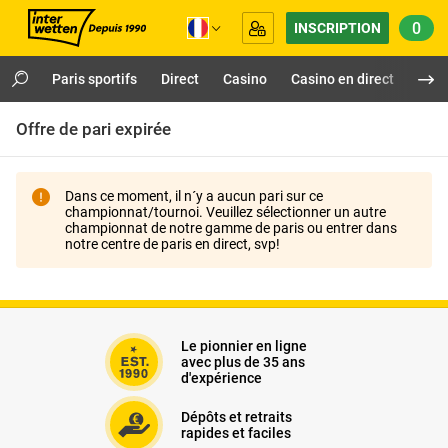
0
INSCRIPTION
Paris sportifs
Direct
Casino
Casino en direct
Virt
Offre de pari expirée
Dans ce moment, il n´y a aucun pari sur ce
championnat/tournoi. Veuillez sélectionner un autre
championnat de notre gamme de paris ou entrer dans
notre centre de paris en direct, svp!
Le pionnier en ligne
avec plus de 35 ans
d'expérience
Dépôts et retraits
rapides et faciles