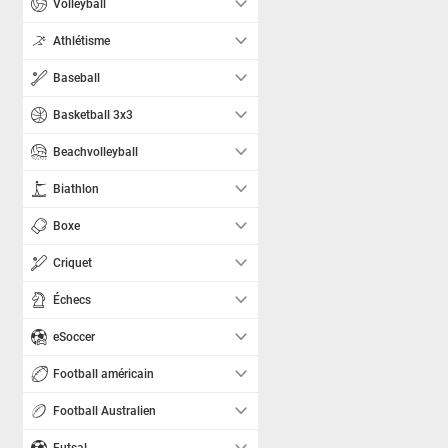
Volleyball
Athlétisme
Baseball
Basketball 3x3
Beachvolleyball
Biathlon
Boxe
Criquet
Échecs
eSoccer
Football américain
Football Australien