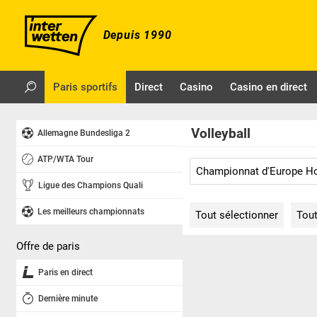
Depuis 1990
Paris sportifs
Direct
Casino
Casino en direct
Volleyball
Allemagne Bundesliga 2
ATP/WTA Tour
Championnat d'Europe 
Ligue des Champions Quali
Les meilleurs championnats
Tout sélectionner
Tout
Offre de paris
Paris en direct
Dernière minute