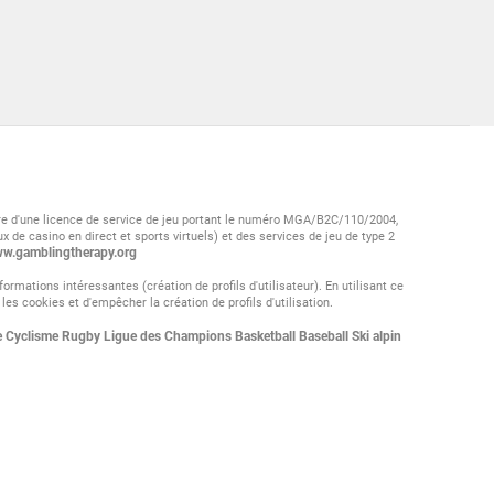
laire d'une licence de service de jeu portant le numéro MGA/B2C/110/2004,
x de casino en direct et sports virtuels) et des services de jeu de type 2
w.gamblingtherapy.org
ormations intéressantes (création de profils d'utilisateur). En utilisant ce
s cookies et d'empêcher la création de profils d'utilisation.
e
Cyclisme
Rugby
Ligue des Champions
Basketball
Baseball
Ski alpin