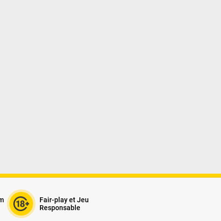
um
Fair-play et Jeu
Responsable