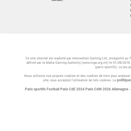
Ce site internet est exploité par Interwetten Gaming Ltd., enregistré au
délivré par la Malta Gaming Authority (www.mga.org.mt) le 01/08/2018. En 
(paris sportifs). Le jeu
Nous utilisons nos propres cookies et des cookies de tiers pour analyser l'
politique
site, vous acceptez l'utilisation de tels cookies. La
Paris sportifs
Football
Paris CdE 2024
Paris CdM 2026
Allemagne -