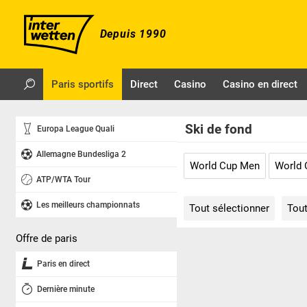
Depuis 1990
Paris sportifs
Direct
Casino
Casino en direct
Ski de fond
Europa League Quali
Allemagne Bundesliga 2
World Cup Men
World
ATP/WTA Tour
Les meilleurs championnats
Tout sélectionner
Tout
Offre de paris
Paris en direct
Dernière minute