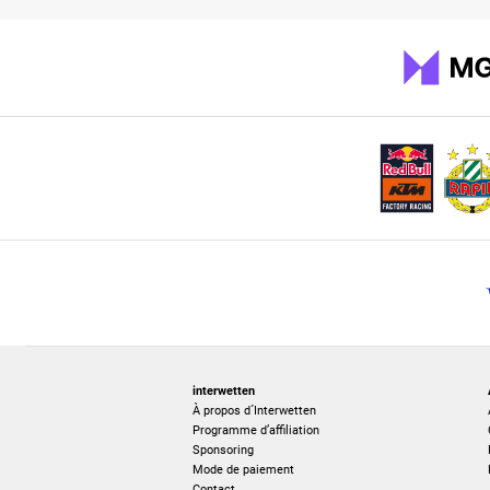
interwetten
À propos d´Interwetten
Programme d’affiliation
Sponsoring
Mode de paiement
Contact