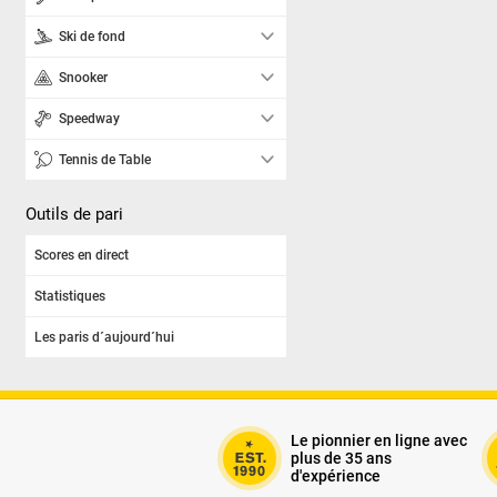
Ski de fond
Snooker
Speedway
Tennis de Table
Outils de pari
Scores en direct
Statistiques
Les paris d´aujourd´hui
Le pionnier en ligne avec
plus de 35 ans
d'expérience