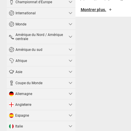
interwetten et des meilleurs
Championnat d'Europe
Montrer plus.
International
Qui sont les favoris e
Monde
Au fil des éditions, plusieu
l’Atalanta Bergame a décroc
Amérique du Nord / Amérique
Leverkusen (3-0). Qualifiée 
centrale
nouveaux prétendants, qui ch
Amérique du sud
Olympiakos
: Le club gre
Afrique
régulier en Ligue Europa.
Manchester United
: Fina
participations.
Asie
AS Roma
: Une équipe ex
saisons.
Coupe du Monde
FC Porto
: Le club portug
adversaire redouté.
Allemagne
Olympique Lyonnais
: Gra
Athletic Bilbao
: Le club 
Angleterre
Parmi les autres options à 
Espagne
européennes : la Real Socie
l’OGC Nice. Une liste qui p
Italie