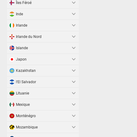
Îles Féroé
Inde
Irlande
Irlande du Nord
Islande
Japon
Kazakhstan
l'El Salvador
Lituanie
Mexique
Monténégro
Mozambique