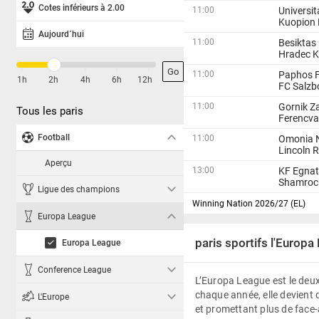
Cotes inférieurs à 2.00
11:00
Universit
Kuopion 
Aujourd´hui
11:00
Besiktas
Hradec K
Go
|
|
|
|
|
11:00
Paphos 
1h
2h
4h
6h
12h
FC Salzb
11:00
Gornik Z
Tous les paris
Ferencva
Football
11:00
Omonia N
Lincoln 
Aperçu
13:00
KF Egnat
Shamroc
Ligue des champions
Winning Nation 2026/27 (EL)
Europa League
paris sportifs l'Europa
Europa League
Conference League
L’Europa League est le deux
chaque année, elle devient
L'Europe
et promettant plus de face-