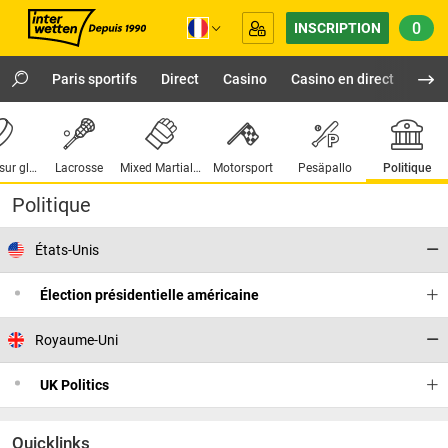
0
INSCRIPTION
Paris sportifs
Direct
Casino
Casino en direct
Virt
Hockey sur glace
Lacrosse
Mixed Martial Arts
Motorsport
Pesäpallo
Politique
Politique
États-Unis
Élection présidentielle américaine
Royaume-Uni
UK Politics
Quicklinks