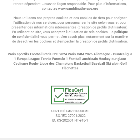
rendre dépendant. Jouez de façon responsable. Pour plus d'informations,
contactez
www.gamblingtherapy.org
Nous utilisons nos propres cookies et des cookies de tiers pour analyser
l'utilisation de nos services, pour personnaliser le site selon vous et pour
présenter des informations intéressantes (création de profils d'utilisateur).
En utilisant ce site, vous acceptez l'utilisation de tels cookies. La
politique
de confidentialité
vous permet d'en savoir plus, notamment sur la manière
de désactiver les cookies et d'empêcher la création de profils d'utilisation.
Paris sportifs
Football
Paris CdE 2024
Paris CdM 2026
Allemagne - Bundesligua
1
Europa League
Tennis
Formule 1
Football américain
Hockey sur glace
Cyclisme
Rugby
Ligue des Champions
Basketball
Baseball
Ski alpin
Golf
Fléchettes
CERTIFIÉ PAR FIDUCERT
ISO/IEC 27001:2022
ID: KS-202501INT-918-1