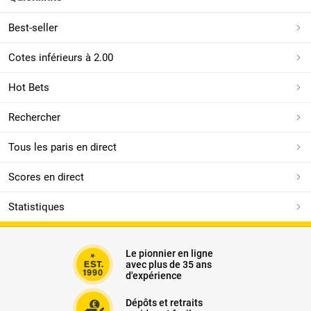
Best-seller
Cotes inférieurs à 2.00
Hot Bets
Rechercher
Tous les paris en direct
Scores en direct
Statistiques
Le pionnier en ligne
avec plus de 35 ans
d'expérience
Dépôts et retraits