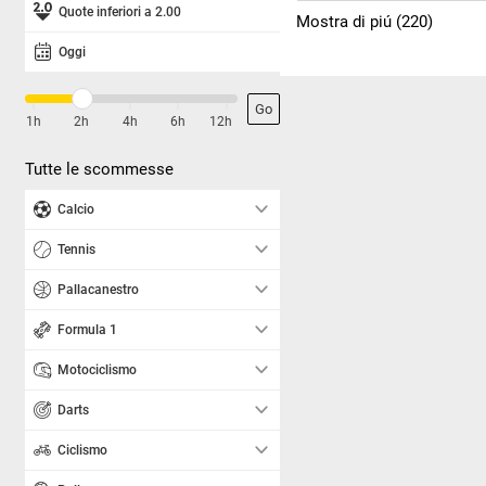
Quote inferiori a 2.00
Mostra di piú
(220)
Oggi
Go
|
|
|
|
|
1h
2h
4h
6h
12h
Tutte le scommesse
Calcio
Tennis
Pallacanestro
Formula 1
Motociclismo
Darts
Ciclismo