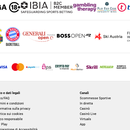
o e dati legali
Canali
to/FAQ
Scommesse Sportive
mini e condizioni
In diretta
ormativa sulla privacy
Casinò
itica sui cookies
Casinò Live
co responsabile
Virtuals
r Play
App
hiarazione di Accessibilità