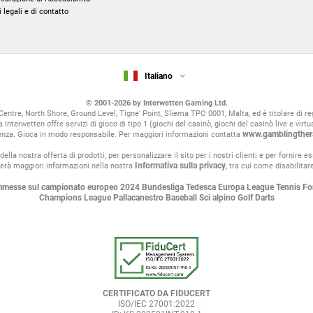
i legali e di contatto
Italiano
© 2001-2026 by Interwetten Gaming Ltd.
 Centre, North Shore, Ground Level, Tigne' Point, Sliema TPO 0001, Malta, ed è titolare d
terwetten offre servizi di gioco di tipo 1 (giochi del casinò, giochi del casinò live e vir
www.gamblingther
nza. Gioca in modo responsabile. Per maggiori informazioni contatta
 della nostra offerta di prodotti, per personalizzare il sito per i nostri clienti e per fornire 
Informativa sulla privacy
roverà maggiori informazioni nella nostra
, tra cui come disabilitare
messe sul campionato europeo 2024
Bundesliga Tedesca
Europa League
Tennis
Fo
Champions League
Pallacanestro
Baseball
Sci alpino
Golf
Darts
CERTIFICATO DA FIDUCERT
ISO/IEC 27001:2022