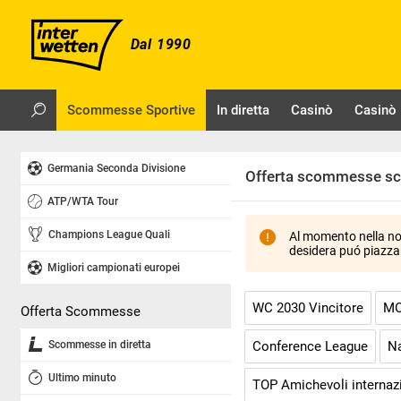
Dal 1990
Scommesse Sportive
In diretta
Casinò
Casinò 
Germania Seconda Divisione
Offerta scommesse sc
ATP/WTA Tour
Champions League Quali
Al momento nella no
desidera puó piazza
Migliori campionati europei
WC 2030 Vincitore
MO
Offerta Scommesse
Scommesse in diretta
Conference League
Na
Ultimo minuto
TOP Amichevoli internazi