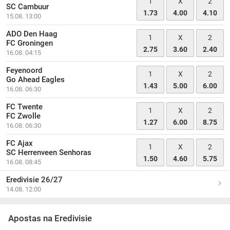
1
X
2
SC Cambuur
1.73
4.00
4.10
15.08. 13:00
ADO Den Haag
1
X
2
FC Groningen
2.75
3.60
2.40
16.08. 04:15
Feyenoord
1
X
2
Go Ahead Eagles
1.43
5.00
6.00
16.08. 06:30
FC Twente
1
X
2
FC Zwolle
1.27
6.00
8.75
16.08. 06:30
FC Ajax
1
X
2
SC Herrenveen Senhoras
1.50
4.60
5.75
16.08. 08:45
Eredivisie 26/27
14.08. 12:00
Apostas na Eredivisie