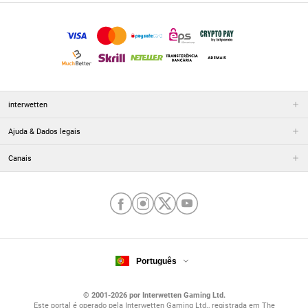
interwetten
Ajuda & Dados legais
Canais
Português
© 2001-2026 por Interwetten Gaming Ltd.
Este portal é operado pela Interwetten Gaming Ltd., registrada em The