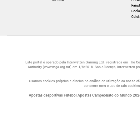
Fairp
Decla
Colof
Este portal é operado pela Interwetten Gaming Ltd., registrada em The C
Authority (www.mga.org.mt) em 1/8/2018. Sob a licença, Interwetten prov
Usamos cookies próprios e alheios na análise da utlização da nossa ofe
consente com o uso de tais cookie
Apostas desportivas
Futebol
Apostas Campeonato do Mundo 20