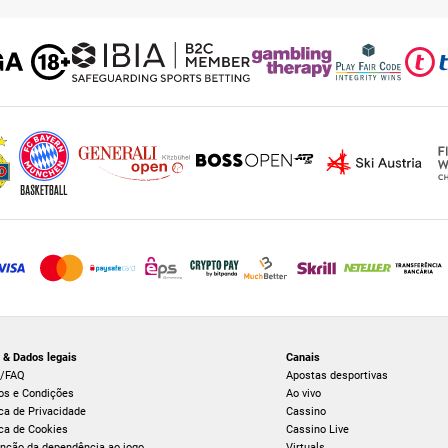
 & Dados legais
Canais
a/FAQ
Apostas desportivas
os e Condições
Ao vivo
ica de Privacidade
Cassino
ica de Cookies
Cassino Live
nção da dependência ao jogo
Virtuals