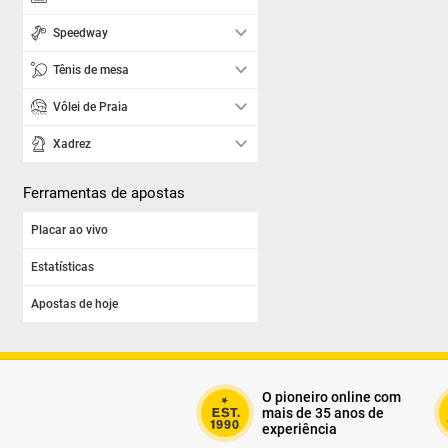
Speedway
Tênis de mesa
Vôlei de Praia
Xadrez
Ferramentas de apostas
Placar ao vivo
Estatísticas
Apostas de hoje
O pioneiro online com
mais de 35 anos de
experiência