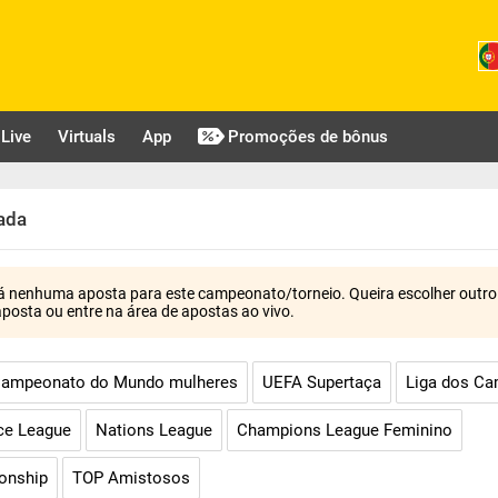
Live
Virtuals
App
Promoções de bônus
ada
 nenhuma aposta para este campeonato/torneio. Queira escolher outr
aposta ou entre na área de apostas ao vivo.
ampeonato do Mundo mulheres
UEFA Supertaça
Liga dos C
ce League
Nations League
Champions League Feminino
onship
TOP Amistosos