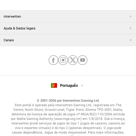
interwetten
Ajuda & Dados legais
Canais
Português
© 2001-2026 por Interwetten Gaming Ltd.
Este portal é operado pela Interwetten Gaming Ltd., registrada em The
Centre, North Shore, Ground Level, Tigne' Point, Sliema TPO 0001, Malta,
detentora da licença de operação de jogos nº MGA/B2C/110/2004, emitida
por Malta Gaming Authority (www.mga.org.mt) em 1/8/2018. Sob a licença,
Interwetten provê serviços de jogos do tipo 1 (jogos de cassino, cassino ao
vivo e esportes virtuais) e do tipo 2 (apostas desportivas). O jogo pode
causar dependência. Jogue de modo responsável. Para mais informações,