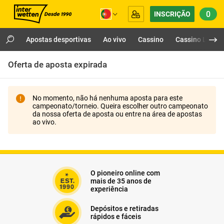
0
INSCRIÇÃO
Apostas desportivas
Ao vivo
Cassino
Cassino Live
Oferta de aposta expirada
No momento, não há nenhuma aposta para este
campeonato/torneio. Queira escolher outro campeonato
da nossa oferta de aposta ou entre na área de apostas
ao vivo.
O pioneiro online com
mais de 35 anos de
experiência
Depósitos e retiradas
rápidos e fáceis