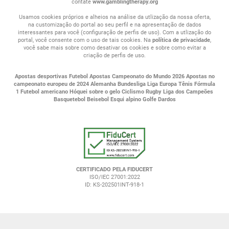
contate
www.gamblingtherapy.org
Usamos cookies próprios e alheios na análise da utlização da nossa oferta,
na customização do portal ao seu perfil e na apresentação de dados
interessantes para você (configuração de perfis de uso). Com a utlização do
portal, você consente com o uso de tais cookies. Na
política de privacidade
,
você sabe mais sobre como desativar os cookies e sobre como evitar a
criação de perfis de uso.
Apostas desportivas
Futebol
Apostas Campeonato do Mundo 2026
Apostas no
campeonato europeu de 2024
Alemanha Bundesliga
Liga Europa
Tênis
Fórmula
1
Futebol americano
Hóquei sobre o gelo
Ciclismo
Rugby
Liga dos Campeões
Basquetebol
Beisebol
Esqui alpino
Golfe
Dardos
CERTIFICADO PELA FIDUCERT
ISO/IEC 27001:2022
ID: KS-202501INT-918-1