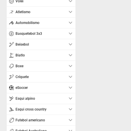
Vôlei
Atletismo
Automobilismo
Basquetebol 3x3
Beisebol
Biatlo
Boxe
Críquete
eSoccer
Esqui alpino
Esqui cross country
Futebol americano