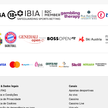
 & Dados legais
Canais
a/FAQ
Apostas desportivas
os e Condições
Ao vivo
ica de Privacidade
Cassino
ica de Cookies
Cassino Live
nção da dependência ao jogo
Virtuals