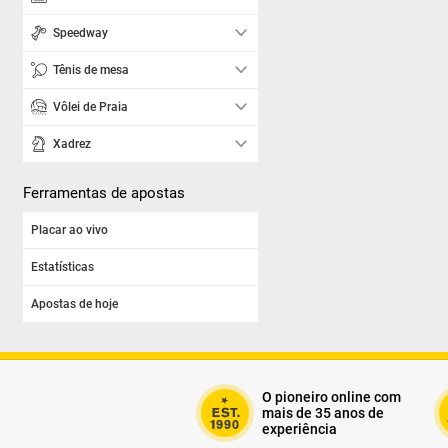
Speedway
Tênis de mesa
Vôlei de Praia
Xadrez
Ferramentas de apostas
Placar ao vivo
Estatísticas
Apostas de hoje
O pioneiro online com
mais de 35 anos de
experiência