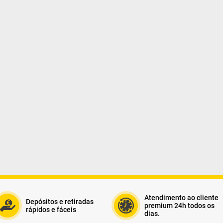
Atendimento ao cliente
Depósitos e retiradas
premium 24h todos os
rápidos e fáceis
dias.