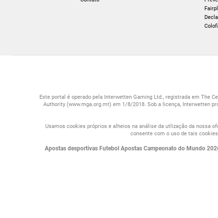
Fairp
Decla
Colof
Este portal é operado pela Interwetten Gaming Ltd., registrada em The C
Authority (www.mga.org.mt) em 1/8/2018. Sob a licença, Interwetten prov
Usamos cookies próprios e alheios na análise da utlização da nossa ofe
consente com o uso de tais cookie
Apostas desportivas
Futebol
Apostas Campeonato do Mundo 20