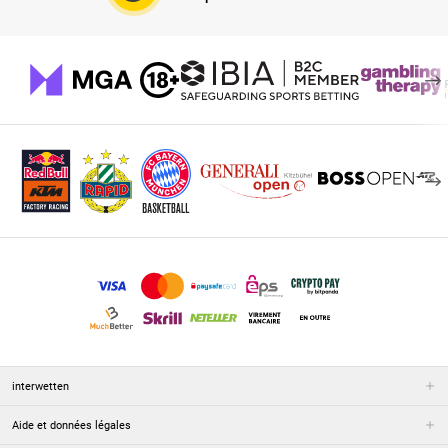
interwetten
Aide et données légales