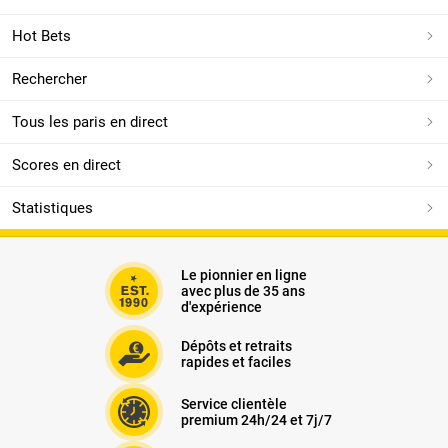
Hot Bets
Rechercher
Tous les paris en direct
Scores en direct
Statistiques
Le pionnier en ligne
avec plus de 35 ans
d'expérience
Dépôts et retraits
rapides et faciles
Service clientèle
premium 24h/24 et 7j/7