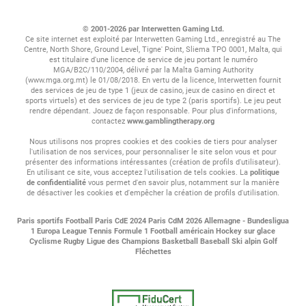
© 2001-2026 par Interwetten Gaming Ltd.
Ce site internet est exploité par Interwetten Gaming Ltd., enregistré au The
Centre, North Shore, Ground Level, Tigne' Point, Sliema TPO 0001, Malta, qui
est titulaire d'une licence de service de jeu portant le numéro
MGA/B2C/110/2004, délivré par la Malta Gaming Authority
(www.mga.org.mt) le 01/08/2018. En vertu de la licence, Interwetten fournit
des services de jeu de type 1 (jeux de casino, jeux de casino en direct et
sports virtuels) et des services de jeu de type 2 (paris sportifs). Le jeu peut
rendre dépendant. Jouez de façon responsable. Pour plus d'informations,
contactez
www.gamblingtherapy.org
Nous utilisons nos propres cookies et des cookies de tiers pour analyser
l'utilisation de nos services, pour personnaliser le site selon vous et pour
présenter des informations intéressantes (création de profils d'utilisateur).
En utilisant ce site, vous acceptez l'utilisation de tels cookies. La
politique
de confidentialité
vous permet d'en savoir plus, notamment sur la manière
de désactiver les cookies et d'empêcher la création de profils d'utilisation.
Paris sportifs
Football
Paris CdE 2024
Paris CdM 2026
Allemagne - Bundesligua
1
Europa League
Tennis
Formule 1
Football américain
Hockey sur glace
Cyclisme
Rugby
Ligue des Champions
Basketball
Baseball
Ski alpin
Golf
Fléchettes