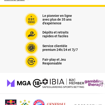
compétitive au monde. Elle
est considérée comme
l’une des quatre ligues
Le pionnier en ligne
sportives les plus prestigieuses aux États-Unis et attire les
avec plus de 35 ans
meilleurs joueurs de hockey sur glace au monde. Au total, 31
d'expérience
équipes s'affrontent en saison régulière et participent aux séries
éliminatoires de la convoitée Coupe Stanley. Parmi eux, 7
Dépôts et retraits
participants du Canada et 24 des États-Unis. Les champions du
rapides et faciles
record sont les Canadiens de Montréal avec 24 titres.
Service clientèle
Au cours de la dernière saison de la NHL, le joueur par excellence
premium 24h/24 et 7j/7
du MVL Ryan O'Reilly a battu les Bruins de Boston et remporté la
Coupe Stanley pour la première fois. Cette saison, le finaliste
Fair-play et Jeu
Responsable
vaincu Boston veut se rattraper et se placer aux côtés du
Lightning de Tampa Bay et du Vegas Golden Knights, en tant que
candidats au titre. Qui va accéder aux séries et accéder au titre?
Misez sur votre favori de la NHL chez Interwetten!