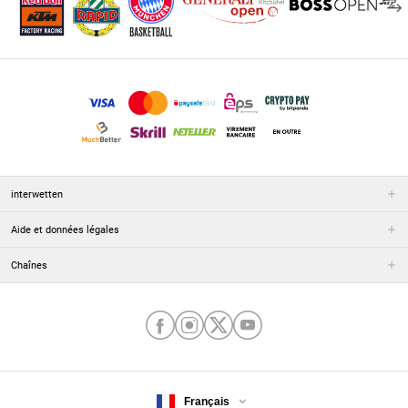
interwetten
Aide et données légales
Chaînes
Français