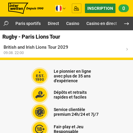
0
INSCRIPTION
Paris sportifs
Direct
Casino
Casino en direct
Virt
Rugby - Paris Lions Tour
British and Irish Lions Tour 2029
09.08. 22:00
Le pionnier en ligne
avec plus de 35 ans
d'expérience
Dépôts et retraits
rapides et faciles
Service clientèle
premium 24h/24 et 7j/7
Fair-play et Jeu
Responsable