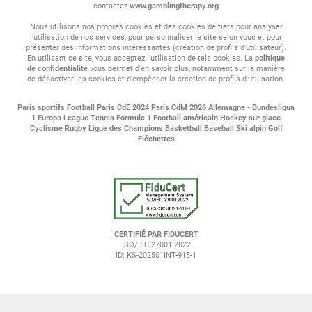
contactez
www.gamblingtherapy.org
Nous utilisons nos propres cookies et des cookies de tiers pour analyser
l'utilisation de nos services, pour personnaliser le site selon vous et pour
présenter des informations intéressantes (création de profils d'utilisateur).
En utilisant ce site, vous acceptez l'utilisation de tels cookies. La
politique
de confidentialité
vous permet d'en savoir plus, notamment sur la manière
de désactiver les cookies et d'empêcher la création de profils d'utilisation.
Paris sportifs
Football
Paris CdE 2024
Paris CdM 2026
Allemagne - Bundesligua
1
Europa League
Tennis
Formule 1
Football américain
Hockey sur glace
Cyclisme
Rugby
Ligue des Champions
Basketball
Baseball
Ski alpin
Golf
Fléchettes
CERTIFIÉ PAR FIDUCERT
ISO/IEC 27001:2022
ID: KS-202501INT-918-1