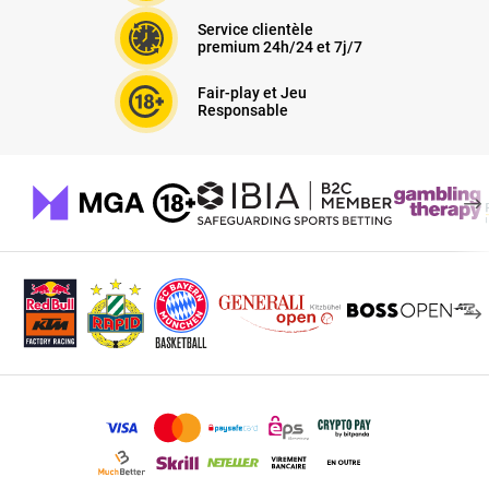
Service clientèle
premium 24h/24 et 7j/7
Fair-play et Jeu
Responsable