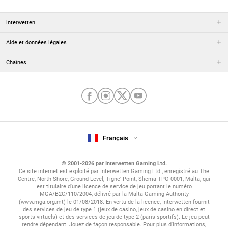
interwetten
Aide et données légales
Chaînes
Français
© 2001-2026 par Interwetten Gaming Ltd.
Ce site internet est exploité par Interwetten Gaming Ltd., enregistré au The
Centre, North Shore, Ground Level, Tigne' Point, Sliema TPO 0001, Malta, qui
est titulaire d'une licence de service de jeu portant le numéro
MGA/B2C/110/2004, délivré par la Malta Gaming Authority
(www.mga.org.mt) le 01/08/2018. En vertu de la licence, Interwetten fournit
des services de jeu de type 1 (jeux de casino, jeux de casino en direct et
sports virtuels) et des services de jeu de type 2 (paris sportifs). Le jeu peut
rendre dépendant. Jouez de façon responsable. Pour plus d'informations,